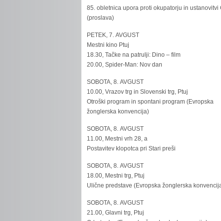
85. obletnica upora proti okupatorju in ustanovitvi
(proslava)
PETEK, 7. AVGUST
Mestni kino Ptuj
18.30, Tačke na patrulji: Dino – film
20.00, Spider-Man: Nov dan
SOBOTA, 8. AVGUST
10.00, Vrazov trg in Slovenski trg, Ptuj
Otroški program in spontani program (Evropska
žonglerska konvencija)
SOBOTA, 8. AVGUST
11.00, Mestni vrh 28, a
Postavitev klopotca pri Stari preši
SOBOTA, 8. AVGUST
18.00, Mestni trg, Ptuj
Ulične predstave (Evropska žonglerska konvencij
SOBOTA, 8. AVGUST
21.00, Glavni trg, Ptuj