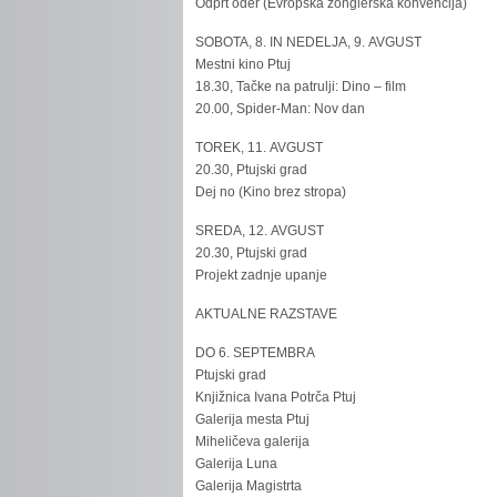
Odprt oder (Evropska žonglerska konvencija)
SOBOTA, 8. IN NEDELJA, 9. AVGUST
Mestni kino Ptuj
18.30, Tačke na patrulji: Dino – film
20.00, Spider-Man: Nov dan
TOREK, 11. AVGUST
20.30, Ptujski grad
Dej no (Kino brez stropa)
SREDA, 12. AVGUST
20.30, Ptujski grad
Projekt zadnje upanje
AKTUALNE RAZSTAVE
DO 6. SEPTEMBRA
Ptujski grad
Knjižnica Ivana Potrča Ptuj
Galerija mesta Ptuj
Miheličeva galerija
Galerija Luna
Galerija Magistrta