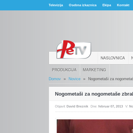
Televizija
Osebna izkaznica
Ekipa
Kontakt
NASLOVNICA
PRODUKCIJA
MARKETING
»
»
Domov
Novice
Nogometaši za nogometaše
Nogometaši za nogometaše zbral
Objavil:
David Breznik
Dne:
februar 07, 2013
V:
No