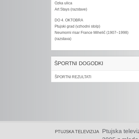
Ozka ulica
Art Stays (razstave)
DO 4. OKTOBRA
Ptujski grad (vzhodni stolp)
Neumorni risar France Mihelič (1907–1998)
(razstava)
ŠPORTNI DOGODKI
ŠPORTNI REZULTATI
Ptujska televi
PTUJSKA TELEVIZIJA