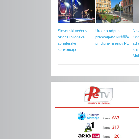
Slovenski večer v
Uradno odprto
Nov
okviru Evropske
prenovljeno križišče
Ob
žonglerske
pri Upravni enoti Ptuj
zdr
konvencije
kri
Mal