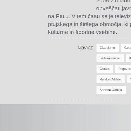
2005 z mlado
obveščati jav
na Ptuju. V tem času se je televiz
ptujskega in širšega območja, ki
kulturne in športne vsebine.
NOVICE
Glasujemo
Gos
Izobraževanje
K
Ostalo
Pogovor
Verske Oddaje
Športne Oddaje