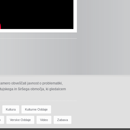
namero obveščati javnost o problematiki,
 ptujskega in širšega območja, ki gledalcem
Kultura
Kulturne Oddaje
o
Verske Oddaje
Video
Zabava