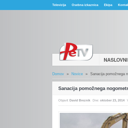
Televizija
Osebna izkaznica
Ekipa
Konta
NASLOVN
»
»
Domov
Novice
Sanacija pomožnega n
Sanacija pomožnega nogometn
Objavil:
David Breznik
Dne:
oktober 23, 2014