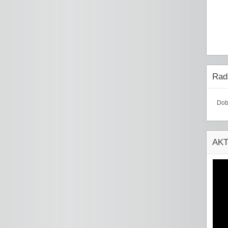
Radi
Dob
AK