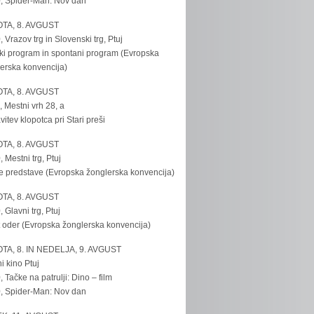
, Spider-Man: Nov dan
TA, 8. AVGUST
, Vrazov trg in Slovenski trg, Ptuj
ki program in spontani program (Evropska
erska konvencija)
TA, 8. AVGUST
, Mestni vrh 28, a
vitev klopotca pri Stari preši
TA, 8. AVGUST
, Mestni trg, Ptuj
e predstave (Evropska žonglerska konvencija)
TA, 8. AVGUST
, Glavni trg, Ptuj
 oder (Evropska žonglerska konvencija)
TA, 8. IN NEDELJA, 9. AVGUST
i kino Ptuj
, Tačke na patrulji: Dino – film
, Spider-Man: Nov dan