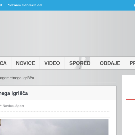
kt
Seznam avtorskih del
ICA
NOVICE
VIDEO
SPORED
ODDAJE
P
ogometnega igrišča
ega igrišča
V:
Novice
,
Šport