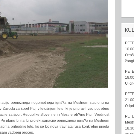
KU
PETE
10.00
Otroš
žongl
PETE
18.00
Uličn
PETE
21.00
 sanacijo pomožnega nogometnega igriš?a na Mestnem stadionu na
Odprt
avoda za šport Ptuj v letošnjem letu, ki je pripravil vso potrebno
acije za šport Republike Slovenije in Mestne ob?ine Ptuj. Vrednost
PETE
. Po planu bi naj bi projekt sanacije pomožnega igriš?a na Mestnem
Mestn
prila prihodnje leto, ko se bo nova travnata ruša konkretno prijela
18.30
 sam vadbeni proces.