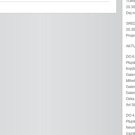
TORE
20.30
Dej n
SRED
20.30
Proje
AKT
DO 6
Ptujs
Knjiž
Galer
Mihel
Galer
Galer
Ozka 
Art S
DO 4
Ptujs
Neumo
(razs