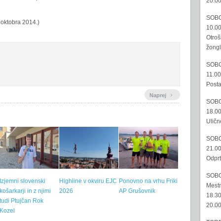
20.00
SOBO
 oktobra 2014.)
10.00
Otroš
žongl
SOBO
11.00
Posta
›
Naprej
SOBO
18.00
Uličn
SOBO
21.00
Odprt
SOBO
Izjemni slovenski
Highline v okviru EJC
Ponovno na vrhu Friki
Mestn
košarkarji in z njimi
2026
AP Grušovnik
18.30
tudi Ptujčan Rok
20.00
Kozel