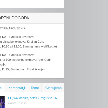
ORTNI DOGODKI
TNI NAPOVEDNIK
IKA – evropsko prvenstvo:
u diska bo tekmoval Kristjan Čeh.
k, 10.30 ali 12.00, Birmingham / kvalifikacije)
IKA – evropsko prvenstvo:
u na 100 metrov bo tekmoval Anej Čurin
tnik.
k, 11.15, Birmingham / kvalifikacije)
o
Komentarji
Teme
Glasujemo
Ptujska kronika, petek 7. avgust 2026
avgust 07, 2026