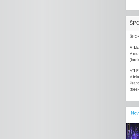
ŠP
ŠPOR
ATLET
V met
(tore
ATLET
V tek
Prapo
(tore
Nov