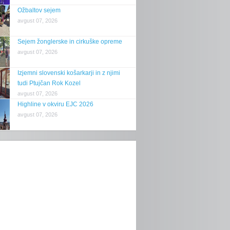
Ožbaltov sejem
avgust 07, 2026
Sejem žonglerske in cirkuške opreme
avgust 07, 2026
Izjemni slovenski košarkarji in z njimi
tudi Ptujčan Rok Kozel
avgust 07, 2026
Highline v okviru EJC 2026
avgust 07, 2026