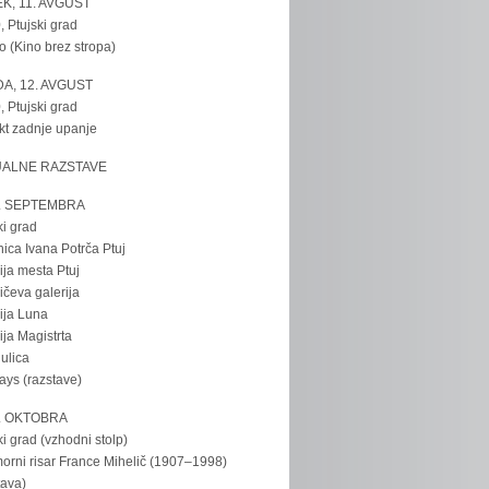
K, 11. AVGUST
, Ptujski grad
o (Kino brez stropa)
A, 12. AVGUST
, Ptujski grad
kt zadnje upanje
UALNE RAZSTAVE
. SEPTEMBRA
ki grad
nica Ivana Potrča Ptuj
ija mesta Ptuj
ičeva galerija
ija Luna
ija Magistrta
ulica
tays (razstave)
. OKTOBRA
ki grad (vzhodni stolp)
rni risar France Mihelič (1907–1998)
tava)