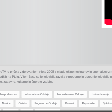
 PeTV je pričela z delovanjem v letu 2005 z mlado ekipo novinarjev in snemalcev z 
odkih na Ptuju. V tem času se je televizija razvila v prodorno in osrednjo televizijo
e, zabavne, kulturne in športne vsebine.
Gospodarstvo
Informativne Oddaje
Izobraževalne Oddaje
Izobraževanje
Novice
Ostalo
Pogovorne Oddaje
Promet
Reportaže
Splošn