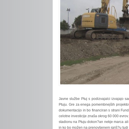
Javne
službe Ptuj s podizvajalci izvajajo
Ptuju. Gre za enega pomembnejših projektov Z
dokumentacijo in bo financiran s strani Fund
celotne investicije znaša okrog 60 000 evrov
stadionu na Ptuju dokon?an nekje marca ali a
in ko bo možen na prenovljenem igriš?u tudi