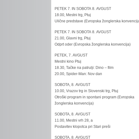
PETEK 7. IN SOBOTA 8. AVGUST
18.00, Mestni trg, Ptuj
Ulične predstave (Evropska žonglerska konvencij
PETEK 7. IN SOBOTA 8. AVGUST
21.00, Glavni trg, Ptuj
Odprt oder (Evropska žonglerska konvencija)
PETEK, 7. AVGUST
Mestni kino Ptuj
18.30, Tačke na patrulji: Dino – film
20.00, Spider-Man: Nov dan
SOBOTA, 8. AVGUST
10.00, Vrazov trg in Slovenski trg, Ptuj
Otroški program in spontani program (Evropska
žonglerska konvencija)
SOBOTA, 8. AVGUST
11.00, Mestni vrh 28, a
Postavitev klopotca pri Stari preši
SOBOTA, 8. AVGUST