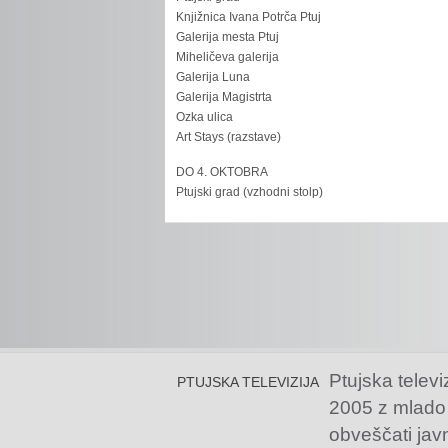
Knjižnica Ivana Potrča Ptuj
Galerija mesta Ptuj
Miheličeva galerija
Galerija Luna
Galerija Magistrta
Ozka ulica
Art Stays (razstave)
DO 4. OKTOBRA
Ptujski grad (vzhodni stolp)
Ptujska televi
PTUJSKA TELEVIZIJA
2005 z mlado
obveščati jav