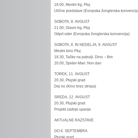
18.00, Mestni trg, Ptuj
Ulične predstave (Evropska žonglerska konvencij
SOBOTA, 8. AVGUST
21.00, Glavni trg, Ptuj
Odprt oder (Evropska žonglerska konvencija)
SOBOTA, 8. IN NEDELJA, 9. AVGUST
Mestni kino Ptuj
18.30, Tačke na patrulji: Dino – film
20.00, Spider-Man: Nov dan
TOREK, 11. AVGUST
20.30, Ptujski grad
Dej no (Kino brez stropa)
SREDA, 12. AVGUST
20.30, Ptujski grad
Projekt zadnje upanje
AKTUALNE RAZSTAVE
DO 6. SEPTEMBRA
Ptujski grad