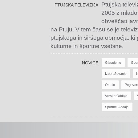
Ptujska televi
PTUJSKA TELEVIZIJA
2005 z mlado
obveščati jav
na Ptuju. V tem času se je televiz
ptujskega in širšega območja, ki
kulturne in športne vsebine.
NOVICE
Glasujemo
Gos
Izobraževanje
K
Ostalo
Pogovor
Verske Oddaje
Športne Oddaje