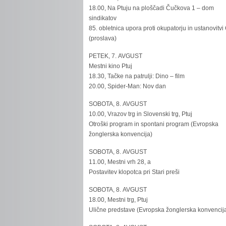
18.00, Na Ptuju na ploščadi Čučkova 1 – dom
sindikatov
85. obletnica upora proti okupatorju in ustanovitvi
(proslava)
PETEK, 7. AVGUST
Mestni kino Ptuj
18.30, Tačke na patrulji: Dino – film
20.00, Spider-Man: Nov dan
SOBOTA, 8. AVGUST
10.00, Vrazov trg in Slovenski trg, Ptuj
Otroški program in spontani program (Evropska
žonglerska konvencija)
SOBOTA, 8. AVGUST
11.00, Mestni vrh 28, a
Postavitev klopotca pri Stari preši
SOBOTA, 8. AVGUST
18.00, Mestni trg, Ptuj
Ulične predstave (Evropska žonglerska konvencij