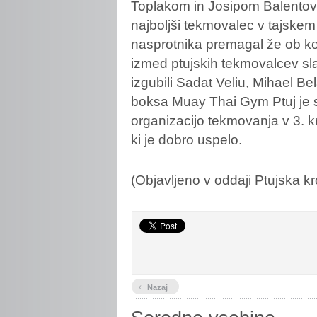
Toplakom in Josipom Balento
najboljši tekmovalec v tajskem 
nasprotnika premagal že ob ko
izmed ptujskih tekmovalcev sl
izgubili Sadat Veliu, Mihael B
boksa Muay Thai Gym Ptuj je s
organizacijo tekmovanja v 3. 
ki je dobro uspelo.
(Objavljeno v oddaji Ptujska k
‹
Nazaj