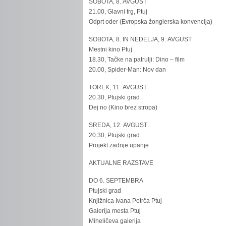
SOBOTA, 8. AVGUST
21.00, Glavni trg, Ptuj
Odprt oder (Evropska žonglerska konvencija)
SOBOTA, 8. IN NEDELJA, 9. AVGUST
Mestni kino Ptuj
18.30, Tačke na patrulji: Dino – film
20.00, Spider-Man: Nov dan
TOREK, 11. AVGUST
20.30, Ptujski grad
Dej no (Kino brez stropa)
SREDA, 12. AVGUST
20.30, Ptujski grad
Projekt zadnje upanje
AKTUALNE RAZSTAVE
DO 6. SEPTEMBRA
Ptujski grad
Knjižnica Ivana Potrča Ptuj
Galerija mesta Ptuj
Miheličeva galerija