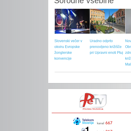
Sorodne vsebine
Slovenski večer v
Uradno odprto
Nov
okviru Evropske
prenovljeno križišče
Ob
žonglerske
pri Upravni enoti Ptuj
zdr
konvencije
kri
Mal