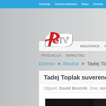
Televizija
Osebna izkaznica
Ekipa
Kontakt
NASLOVNICA
PRODUKCIJA
MARKETING
»
»
Domov
Novice
Tadej T
Tadej Toplak suveren
Objavil:
David Breznik
Dne:
no