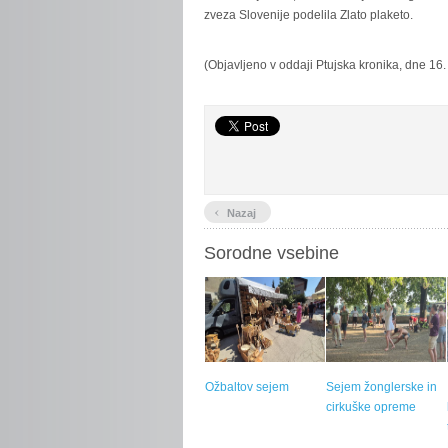
zveza Slovenije podelila Zlato plaketo.
(Objavljeno v oddaji Ptujska kronika, dne 16.
‹
Nazaj
Sorodne vsebine
Ožbaltov sejem
Sejem žonglerske in
cirkuške opreme