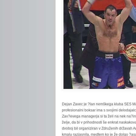
Dejan Zavec je ?lan nemškega kluba SES Magd
profesionalni boksar ima s svojimi delodajal
Zav?evega managerja si ta želi na nek na?i
želje, da bi v prihodnosti še enkrat naskakova
dvoboj bil organiziran v Združenih državah A
kmalu razjasnila, medtem ko je že dolgo ?asa