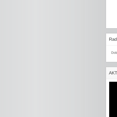
Radi
Dob
AK