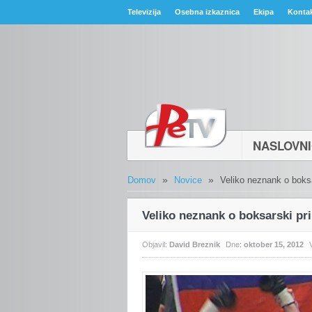
Televizija
Osebna izkaznica
Ekipa
Konta
NASLOVN
»
»
Domov
Novice
Veliko neznank o boks
Veliko neznank o boksarski pr
Objavil:
David Breznik
Dne:
oktober 15, 2012