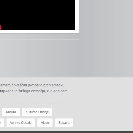
namero obveščati javnost o problematiki,
 ptujskega in širšega območja, ki gledalcem
Kultura
Kulturne Oddaje
o
Verske Oddaje
Video
Zabava