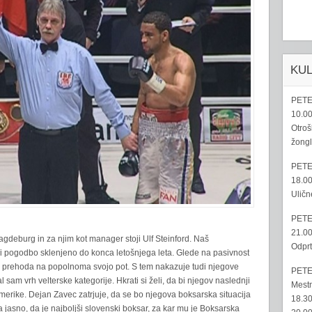
KU
PETE
10.00
Otroš
žongl
PETE
18.00
Uličn
PETE
21.00
eburg in za njim kot manager stoji Ulf Steinford. Naš
Odprt
ci pogodbo sklenjeno do konca letošnjega leta. Glede na pasivnost
n prehoda na popolnoma svojo pot. S tem nakazuje tudi njegove
PETE
l sam vrh velterske kategorije. Hkrati si želi, da bi njegov naslednji
Mestn
merike. Dejan Zavec zatrjuje, da se bo njegova boksarska situacija
18.30
 jasno, da je najboljši slovenski boksar, za kar mu je Boksarska