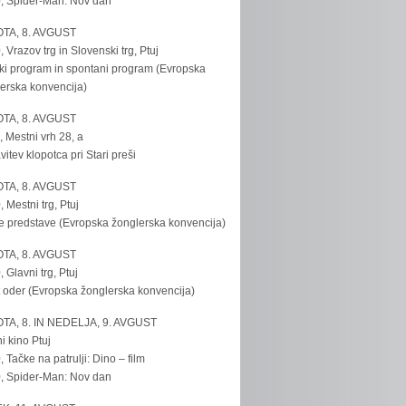
, Spider-Man: Nov dan
TA, 8. AVGUST
, Vrazov trg in Slovenski trg, Ptuj
ki program in spontani program (Evropska
erska konvencija)
TA, 8. AVGUST
, Mestni vrh 28, a
vitev klopotca pri Stari preši
TA, 8. AVGUST
, Mestni trg, Ptuj
e predstave (Evropska žonglerska konvencija)
TA, 8. AVGUST
, Glavni trg, Ptuj
 oder (Evropska žonglerska konvencija)
TA, 8. IN NEDELJA, 9. AVGUST
i kino Ptuj
, Tačke na patrulji: Dino – film
, Spider-Man: Nov dan