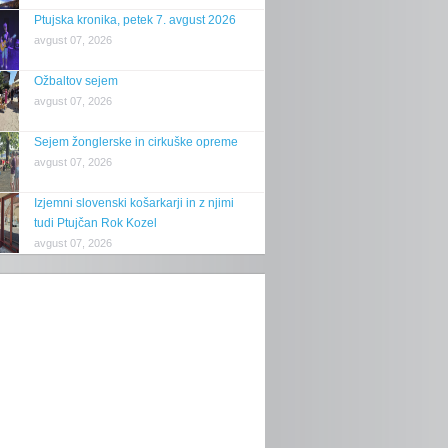
Ptujska kronika, petek 7. avgust 2026
avgust 07, 2026
Ožbaltov sejem
avgust 07, 2026
Sejem žonglerske in cirkuške opreme
avgust 07, 2026
Izjemni slovenski košarkarji in z njimi
tudi Ptujčan Rok Kozel
avgust 07, 2026