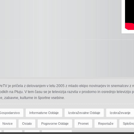
 PeTV je pričela z delovanjem v letu 2005 z mlado ekipo novinarjev in snemalcev z 
odkih na Ptuju. V tem času se je televizija razvila v prodorno in osrednjo televizijo
e, zabavne, kulturne in športne vsebine.
Gospodarstvo
Informativne Oddaje
Izobraževalne Oddaje
Izobraževanje
Novice
Ostalo
Pogovorne Oddaje
Promet
Reportaže
Splošn