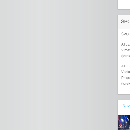
ŠP
ŠPOR
ATLET
V met
(tore
ATLET
V tek
Prapo
(tore
Nov