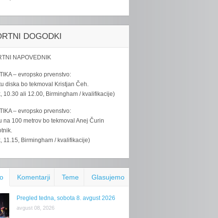
ORTNI DOGODKI
TNI NAPOVEDNIK
IKA – evropsko prvenstvo:
u diska bo tekmoval Kristjan Čeh.
k, 10.30 ali 12.00, Birmingham / kvalifikacije)
IKA – evropsko prvenstvo:
u na 100 metrov bo tekmoval Anej Čurin
tnik.
k, 11.15, Birmingham / kvalifikacije)
o
Komentarji
Teme
Glasujemo
Pregled tedna, sobota 8. avgust 2026
avgust 08, 2026