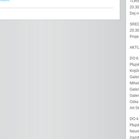
TORE
20.30
Dej n
SRED
20.30
Proje
AKT
DO 6
Ptujs
Knjiž
Galer
Mihel
Galer
Galer
Ozka 
Art S
DO 4
Ptujs
Neumo
(razs