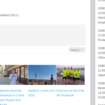
20.00
SOBO
10.00
 oktobra 2012.)
Otroš
žongl
SOBO
11.00
Posta
SOBO
›
Naprej
18.00
Uličn
SOBO
21.00
Odprt
SOBO
Mestn
Izjemni slovenski
Highline v okviru EJC
Ponovno na vrhu Friki
18.30
košarkarji in z njimi
2026
AP Grušovnik
20.00
tudi Ptujčan Rok
Kozel