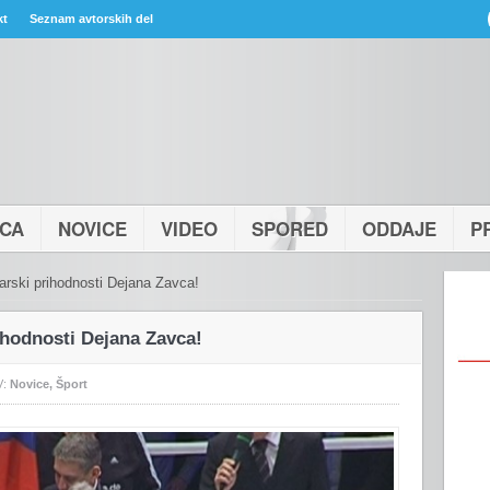
kt
Seznam avtorskih del
ICA
NOVICE
VIDEO
SPORED
ODDAJE
P
arski prihodnosti Dejana Zavca!
ihodnosti Dejana Zavca!
V:
Novice
,
Šport