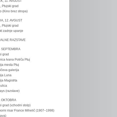
K, 11. AVGUST
, Ptujski grad
o (Kino brez stropa)
A, 12. AVGUST
, Ptujski grad
kt zadnje upanje
UALNE RAZSTAVE
. SEPTEMBRA
ki grad
nica Ivana Potrča Ptuj
ija mesta Ptuj
ičeva galerija
ija Luna
ija Magistrta
ulica
tays (razstave)
. OKTOBRA
ki grad (vzhodni stolp)
rni risar France Mihelič (1907–1998)
tava)