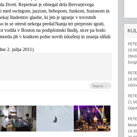
 da živeti. Repertoar je obsegal dela Bervarjevega
luli med swingom, jazzom, bebopom, funkom, fusionom in
ekaj študentov glasbe, ki jim je igranje v tovrstnih
o in se otresti nekega predal?kanja ter preprosto igrati,
ot vodila v Boston na podiplomski študij, sicer pa bodo
KU
morda jih v kratkem polne novih izkušenj in znanja slišali
PETE
ne 2. julija 2011)
10.00
Otroš
žongl
PETE
18.00
›
Uličn
Naprej
PETE
21.00
Odprt
PETE
Mestn
18.30