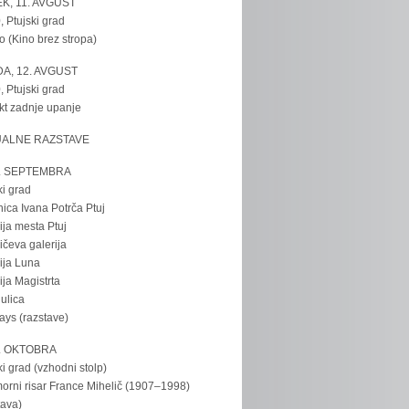
K, 11. AVGUST
, Ptujski grad
o (Kino brez stropa)
A, 12. AVGUST
, Ptujski grad
kt zadnje upanje
UALNE RAZSTAVE
. SEPTEMBRA
ki grad
nica Ivana Potrča Ptuj
ija mesta Ptuj
ičeva galerija
ija Luna
ija Magistrta
ulica
tays (razstave)
. OKTOBRA
ki grad (vzhodni stolp)
rni risar France Mihelič (1907–1998)
tava)