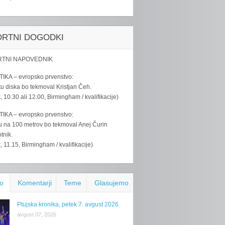
ORTNI DOGODKI
TNI NAPOVEDNIK
IKA – evropsko prvenstvo:
u diska bo tekmoval Kristjan Čeh.
k, 10.30 ali 12.00, Birmingham / kvalifikacije)
IKA – evropsko prvenstvo:
u na 100 metrov bo tekmoval Anej Čurin
tnik.
k, 11.15, Birmingham / kvalifikacije)
o
Komentarji
Teme
Glasujemo
Ptujska kronika, petek 7. avgust 2026
avgust 07, 2026