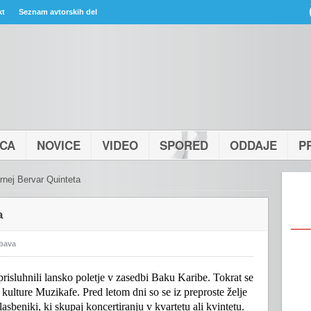
kt
Seznam avtorskih del
ICA
NOVICE
VIDEO
SPORED
ODDAJE
P
rnej Bervar Quinteta
a
bava
 prisluhnili lansko poletje v zasedbi Baku Karibe. Tokrat se
 kulture Muzikafe. Pred letom dni so se iz preproste želje
asbeniki, ki skupaj koncertiranju v kvartetu ali kvintetu.