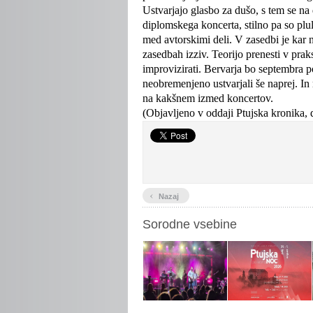
Ustvarjajo glasbo za dušo, s tem se na
diplomskega koncerta, stilno pa so p
med avtorskimi deli. V zasedbi je kar n
zasedbah izziv. Teorijo prenesti v praks
improvizirati. Bervarja bo septembra p
neobremenjeno ustvarjali še naprej. In 
na kakšnem izmed koncertov.
(Objavljeno v oddaji Ptujska kronika, d
‹
Nazaj
Sorodne vsebine