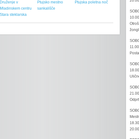
20.00
Druženje v
Ptujsko mestno
Ptujska poletna noč
Mladinskem centru
sankališče
SOBO
Stara steklarska
10.00
Otroš
žongl
SOBO
11.00
Posta
SOBO
18.00
Uličn
SOBO
21.00
Odprt
SOBO
Mestn
18.30
20.00