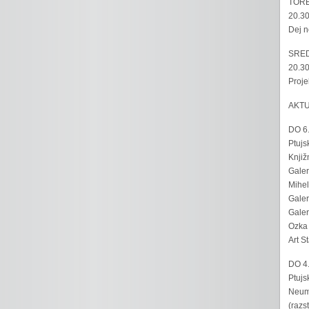
TORE
20.30
Dej n
SRED
20.30
Proje
AKT
DO 6
Ptujs
Knjiž
Galer
Mihel
Galer
Galer
Ozka 
Art S
DO 4
Ptujs
Neumo
(razs