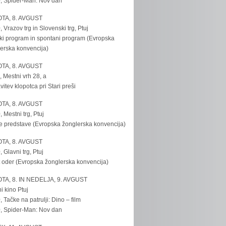
, Spider-Man: Nov dan
TA, 8. AVGUST
, Vrazov trg in Slovenski trg, Ptuj
ki program in spontani program (Evropska
erska konvencija)
TA, 8. AVGUST
, Mestni vrh 28, a
vitev klopotca pri Stari preši
TA, 8. AVGUST
, Mestni trg, Ptuj
e predstave (Evropska žonglerska konvencija)
TA, 8. AVGUST
, Glavni trg, Ptuj
 oder (Evropska žonglerska konvencija)
TA, 8. IN NEDELJA, 9. AVGUST
i kino Ptuj
, Tačke na patrulji: Dino – film
, Spider-Man: Nov dan