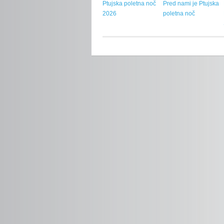
Ptujska poletna noč
Pred nami je Ptujska
2026
poletna noč