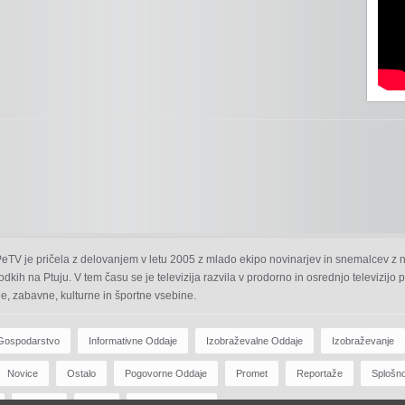
 PeTV je pričela z delovanjem v letu 2005 z mlado ekipo novinarjev in snemalcev z 
odkih na Ptuju. V tem času se je televizija razvila v prodorno in osrednjo televizijo
e, zabavne, kulturne in športne vsebine.
Gospodarstvo
Informativne Oddaje
Izobraževalne Oddaje
Izobraževanje
Novice
Ostalo
Pogovorne Oddaje
Promet
Reportaže
Splošn