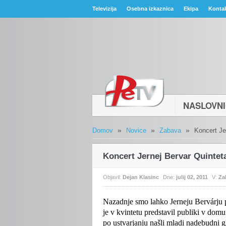
Televizija
Osebna izkaznica
Ekipa
Konta
NASLOVN
»
»
»
Domov
Novice
Zabava
Koncert Je
Koncert Jernej Bervar Quintet
Objavil:
Dejan Klasinc
Dne:
julij 02, 2011
V:
Za
Nazadnje
smo lahko Jerneju Berv
á
rju
je v kvintetu predstavil publiki v domu
po ustvarjanju našli mladi nadebudni gl