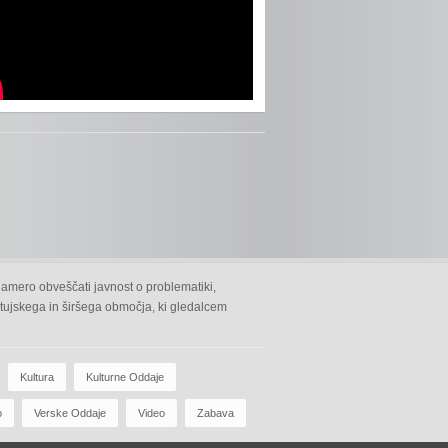
namero obveščati javnost o problematiki,
 ptujskega in širšega območja, ki gledalcem
Kultura
Kulturne Oddaje
o
Verske Oddaje
Video
Zabava