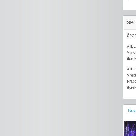
ŠP
ŠPOR
ATLET
V met
(tore
ATLET
V tek
Prapo
(tore
Nov