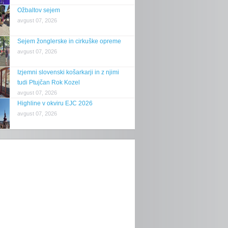
Ožbaltov sejem
avgust 07, 2026
Sejem žonglerske in cirkuške opreme
avgust 07, 2026
Izjemni slovenski košarkarji in z njimi
tudi Ptujčan Rok Kozel
avgust 07, 2026
Highline v okviru EJC 2026
avgust 07, 2026