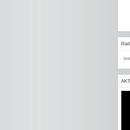
Radi
Dob
AK