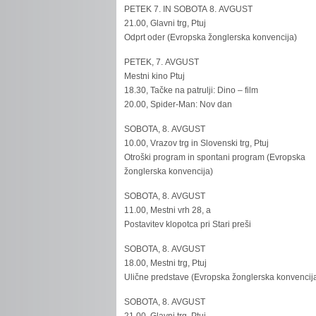
PETEK 7. IN SOBOTA 8. AVGUST
21.00, Glavni trg, Ptuj
Odprt oder (Evropska žonglerska konvencija)
PETEK, 7. AVGUST
Mestni kino Ptuj
18.30, Tačke na patrulji: Dino – film
20.00, Spider-Man: Nov dan
SOBOTA, 8. AVGUST
10.00, Vrazov trg in Slovenski trg, Ptuj
Otroški program in spontani program (Evropska
žonglerska konvencija)
SOBOTA, 8. AVGUST
11.00, Mestni vrh 28, a
Postavitev klopotca pri Stari preši
SOBOTA, 8. AVGUST
18.00, Mestni trg, Ptuj
Ulične predstave (Evropska žonglerska konvencij
SOBOTA, 8. AVGUST