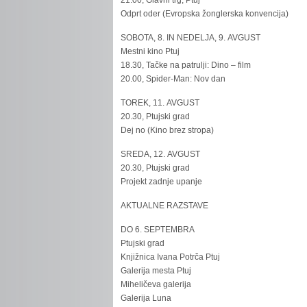
21.00, Glavni trg, Ptuj
Odprt oder (Evropska žonglerska konvencija)
SOBOTA, 8. IN NEDELJA, 9. AVGUST
Mestni kino Ptuj
18.30, Tačke na patrulji: Dino – film
20.00, Spider-Man: Nov dan
TOREK, 11. AVGUST
20.30, Ptujski grad
Dej no (Kino brez stropa)
SREDA, 12. AVGUST
20.30, Ptujski grad
Projekt zadnje upanje
AKTUALNE RAZSTAVE
DO 6. SEPTEMBRA
Ptujski grad
Knjižnica Ivana Potrča Ptuj
Galerija mesta Ptuj
Miheličeva galerija
Galerija Luna