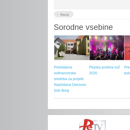
‹
Nazaj
Sorodne vsebine
Pridobljena
Ptujska poletna noč
Pre
sofinancerska
2026
pol
sredstva za projekt
Nadzidava Osnovne
šole Breg