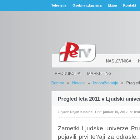
Televizija
Osebna izkaznica
Ekipa
Kontakt
NASLOVNICA
PRODUKCIJA
MARKETING
»
»
»
Domov
Novice
Izobraževanje
Pregled
Pregled leta 2011 v Ljudski unive
Objavil:
Dejan Klasinc
Dne:
januar 10, 2012
V:
Izo
Zametki
Ljudske univerze Ptu
pojavili prvi te?aji za odrasle