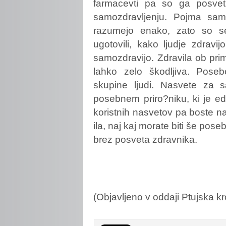
farmacevti pa so ga posvetil
samozdravljenju. Pojma samo
razumejo enako, zato so se 
ugotovili, kako ljudje zdrav
samozdravijo. Zdravila ob pri
lahko zelo škodljiva. Poseb
skupine ljudi. Nasvete za s
posebnem priro?niku, ki je edi
koristnih nasvetov pa boste naš
ila, naj kaj morate biti še pos
brez posveta zdravnika.
(Objavljeno v oddaji Ptujska k