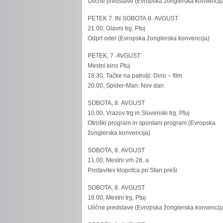
Ulične predstave (Evropska žonglerska konvencij
PETEK 7. IN SOBOTA 8. AVGUST
21.00, Glavni trg, Ptuj
Odprt oder (Evropska žonglerska konvencija)
PETEK, 7. AVGUST
Mestni kino Ptuj
18.30, Tačke na patrulji: Dino – film
20.00, Spider-Man: Nov dan
SOBOTA, 8. AVGUST
10.00, Vrazov trg in Slovenski trg, Ptuj
Otroški program in spontani program (Evropska
žonglerska konvencija)
SOBOTA, 8. AVGUST
11.00, Mestni vrh 28, a
Postavitev klopotca pri Stari preši
SOBOTA, 8. AVGUST
18.00, Mestni trg, Ptuj
Ulične predstave (Evropska žonglerska konvencij