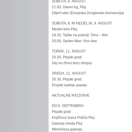
SOBOTA, 8. AVGUST
21.00, Glavni trg, Ptuj
Odprt oder (Evropska žonglerska konvencija)
SOBOTA, 8. IN NEDELJA, 9. AVGUST
Mestni kino Ptuj
18.30, Tačke na patrulji: Dino – film
20.00, Spider-Man: Nov dan
TOREK, 11. AVGUST
20.30, Ptujski grad
Dej no (Kino brez stropa)
SREDA, 12. AVGUST
20.30, Ptujski grad
Projekt zadnje upanje
AKTUALNE RAZSTAVE
DO 6. SEPTEMBRA
Ptujski grad
Knjižnica Ivana Potrča Ptuj
Galerija mesta Ptuj
Miheličeva galerija