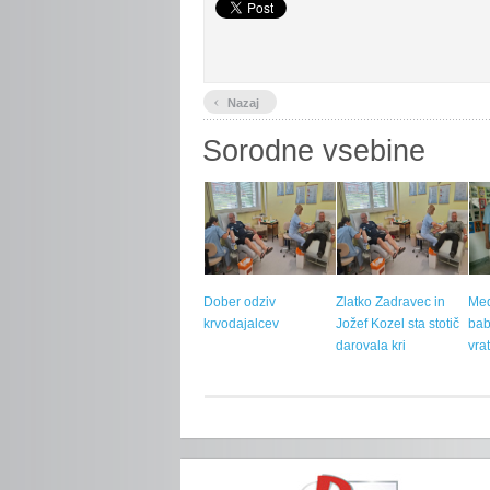
‹
Nazaj
Sorodne vsebine
Dober odziv
Zlatko Zadravec in
Med
krvodajalcev
Jožef Kozel sta stotič
bab
darovala kri
vra