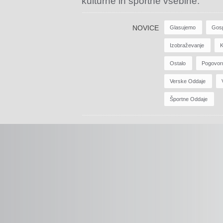
kulturne in športne vsebine.
NOVICE
Glasujemo
Gos
Izobraževanje
K
Ostalo
Pogovor
Verske Oddaje
Športne Oddaje