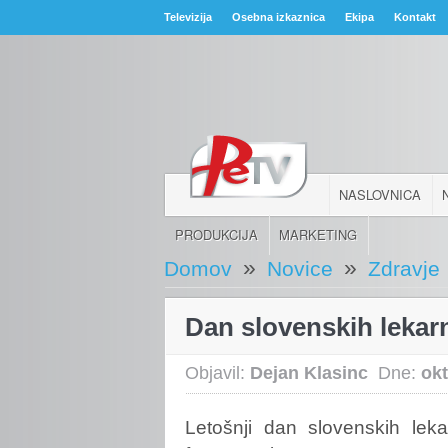
Televizija
Osebna izkaznica
Ekipa
Kontakt
NASLOVNICA
PRODUKCIJA
MARKETING
»
»
Domov
Novice
Zdravje
Dan slovenskih lekar
Objavil:
Dejan Klasinc
Dne:
okt
Letošnji
dan slovenskih lekar