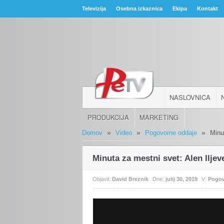
Televizija
Osebna izkaznica
Ekipa
Kontakt
NASLOVNICA
PRODUKCIJA
MARKETING
»
»
»
Domov
Video
Pogovorne oddaje
Minu
Minuta za mestni svet: Alen Iljev
Objavil:
David Breznik
Dne:
julij 30, 2019
V:
Pogov