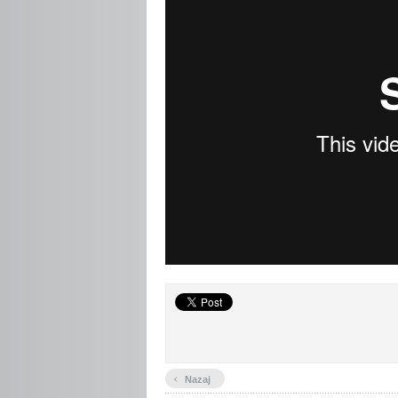
‹
Nazaj