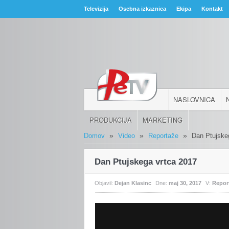
Televizija
Osebna izkaznica
Ekipa
Kontakt
NASLOVNICA
PRODUKCIJA
MARKETING
»
»
»
Domov
Video
Reportaže
Dan Ptujske
Dan Ptujskega vrtca 2017
Objavil:
Dejan Klasinc
Dne:
maj 30, 2017
V:
Repor