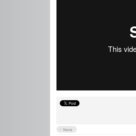
‹
Nazaj