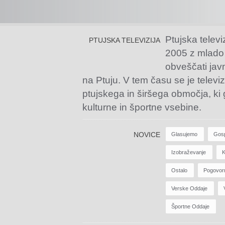
Ptujska televi
PTUJSKA TELEVIZIJA
2005 z mlado
obveščati jav
na Ptuju. V tem času se je televiz
ptujskega in širšega območja, ki
kulturne in športne vsebine.
NOVICE
Glasujemo
Gos
Izobraževanje
K
Ostalo
Pogovor
Verske Oddaje
Športne Oddaje