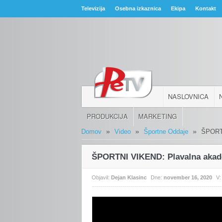
Televizija
Osebna izkaznica
Ekipa
Kontakt
NASLOVNICA
PRODUKCIJA
MARKETING
»
»
»
Domov
Video
Športne Oddaje
ŠPORTN
ŠPORTNI VIKEND: Plavalna akad
Objavil:
Dejan Klasinc
Dne:
november 16, 2020
V