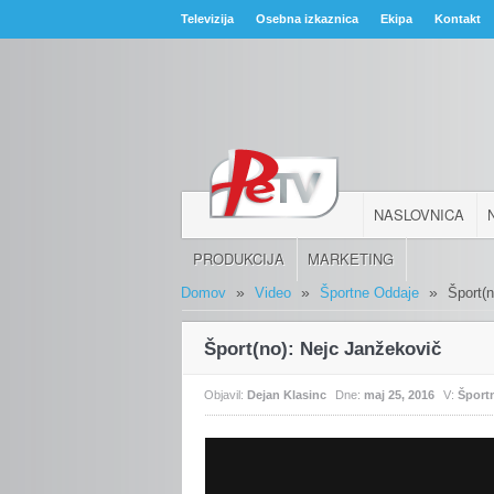
Televizija
Osebna izkaznica
Ekipa
Kontakt
NASLOVNICA
PRODUKCIJA
MARKETING
»
»
»
Domov
Video
Športne Oddaje
Šport(
Šport(no): Nejc Janžekovič
Objavil:
Dejan Klasinc
Dne:
maj 25, 2016
V:
Šport