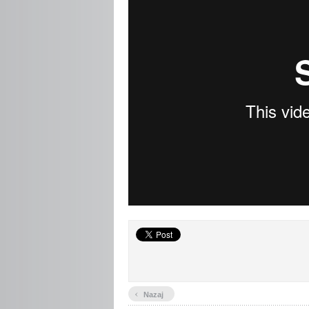
‹
Nazaj