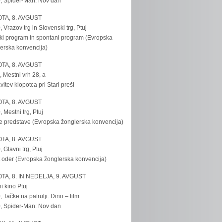
, Spider-Man: Nov dan
TA, 8. AVGUST
, Vrazov trg in Slovenski trg, Ptuj
ki program in spontani program (Evropska
erska konvencija)
TA, 8. AVGUST
, Mestni vrh 28, a
vitev klopotca pri Stari preši
TA, 8. AVGUST
, Mestni trg, Ptuj
e predstave (Evropska žonglerska konvencija)
TA, 8. AVGUST
, Glavni trg, Ptuj
 oder (Evropska žonglerska konvencija)
TA, 8. IN NEDELJA, 9. AVGUST
i kino Ptuj
, Tačke na patrulji: Dino – film
, Spider-Man: Nov dan