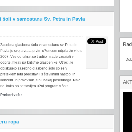
i šoli v samostanu Sv. Petra in Pavla
Radi
Zasebna glasbena šola v samostanu sv. Petra in
Pavla je svoja vrata prvim u?encem odprla že v letu
2007. Vse od takrat se trudijo mlade vzgajati v
Dob
odprte, hkrati pa kriti?ne glasbenike. Otroci, ki
obiskujejo zasebno glasbeno šolo so se v
preteklem letu predstavili s številnimi nastopi in
koncerti. In prav vsak je bil nekaj posebnega. Na?
AK
rte, kako bo sestavljen u?ni program v šols ...
›
Preberi več
eru ropa