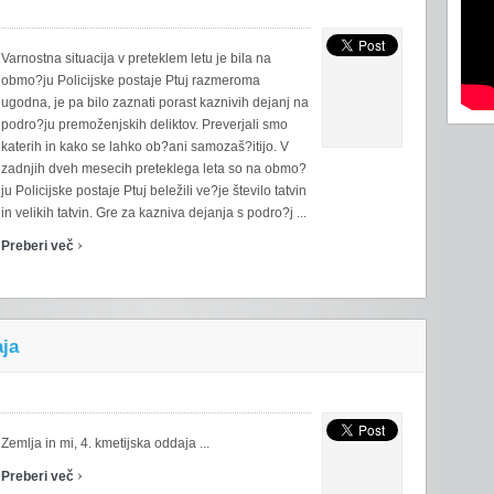
Varnostna situacija v preteklem letu je bila na
obmo?ju Policijske postaje Ptuj razmeroma
ugodna, je pa bilo zaznati porast kaznivih dejanj na
podro?ju premoženjskih deliktov. Preverjali smo
katerih in kako se lahko ob?ani samozaš?itijo. V
zadnjih dveh mesecih preteklega leta so na obmo?
ju Policijske postaje Ptuj beležili ve?je število tatvin
in velikih tatvin. Gre za kazniva dejanja s podro?j ...
›
Preberi več
aja
Zemlja in mi, 4. kmetijska oddaja ...
›
Preberi več