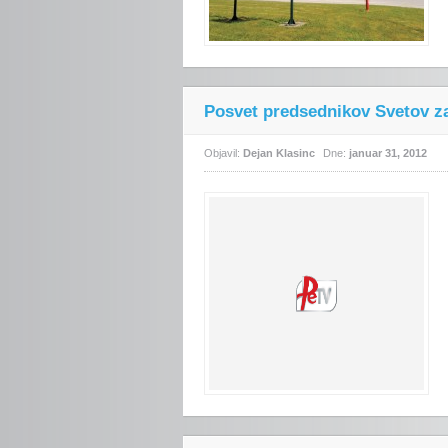
Posvet predsednikov Svetov z
Objavil:
Dejan Klasinc
Dne:
januar 31, 2012