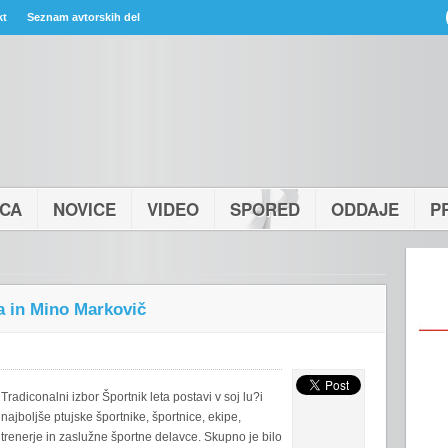
kt
Seznam avtorskih del
ICA
NOVICE
VIDEO
SPORED
ODDAJE
P
a in Mino Markovič
Tradiconalni izbor Športnik leta postavi v soj lu?i
najboljše ptujske športnike, športnice, ekipe,
trenerje in zaslužne športne delavce. Skupno je bilo