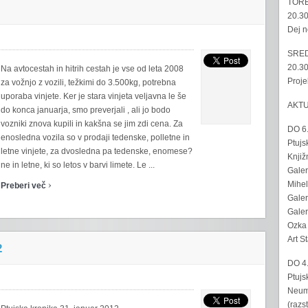
TORE
20.30
Dej n
SRED
20.30
Na avtocestah in hitrih cestah je vse od leta 2008
Proje
za vožnjo z vozili, težkimi do 3.500kg, potrebna
uporaba vinjete. Ker je stara vinjeta veljavna le še
AKT
do konca januarja, smo preverjali , ali jo bodo
vozniki znova kupili in kakšna se jim zdi cena. Za
DO 6
enosledna vozila so v prodaji tedenske, polletne in
Ptujs
letne vinjete, za dvosledna pa tedenske, enomese?
Knjiž
ne in letne, ki so letos v barvi limete. Le ...
Galer
›
Mihel
Preberi več
Galer
Galer
Ozka 
Art S
2
DO 4
Ptujs
Neumo
(razs