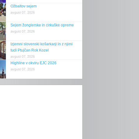
Ožbaltov sejem
avgust 07, 2026
Sejem žonglerske in cirkuške opreme
avgust 07, 2026
Izjemni slovenski košarkarji in z njimi
tudi Ptujčan Rok Kozel
avgust 07, 2026
Highline v okviru EJC 2026
avgust 07, 2026