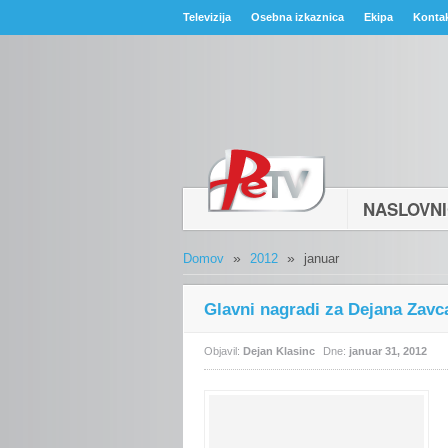
Televizija
Osebna izkaznica
Ekipa
Konta
NASLOVN
»
»
Domov
2012
januar
Glavni nagradi za Dejana Zavc
Objavil:
Dejan Klasinc
Dne:
januar 31, 2012