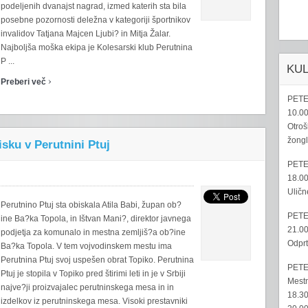
podeljenih dvanajst nagrad, izmed katerih sta bila
posebne pozornosti deležna v kategoriji športnikov
invalidov Tatjana Majcen Ljubi? in Mitja Žalar.
Najboljša moška ekipa je Kolesarski klub Perutnina
P ...
KU
›
Preberi več
PETE
10.00
Otroš
žongl
sku v Perutnini Ptuj
PETE
18.00
Uličn
Perutnino Ptuj sta obiskala Atila Babi, župan ob?
PETE
ine Ba?ka Topola, in Ištvan Mani?, direktor javnega
21.00
podjetja za komunalo in mestna zemljiš?a ob?ine
Odprt
Ba?ka Topola. V tem vojvodinskem mestu ima
Perutnina Ptuj svoj uspešen obrat Topiko. Perutnina
PETE
Ptuj je stopila v Topiko pred štirimi leti in je v Srbiji
Mestn
najve?ji proizvajalec perutninskega mesa in in
18.30
izdelkov iz perutninskega mesa. Visoki prestavniki