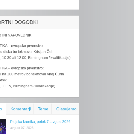
ORTNI DOGODKI
TNI NAPOVEDNIK
IKA – evropsko prvenstvo:
u diska bo tekmoval Kristjan Čeh.
k, 10.30 ali 12.00, Birmingham / kvalifikacije)
IKA – evropsko prvenstvo:
u na 100 metrov bo tekmoval Anej Čurin
tnik.
k, 11.15, Birmingham / kvalifikacije)
o
Komentarji
Teme
Glasujemo
Ptujska kronika, petek 7. avgust 2026
avgust 07, 2026