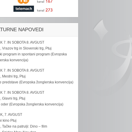
LTURNE NAPOVEDI
K 7. IN SOBOTA 8. AVGUST
, Vrazov trg in Slovenski trg, Ptuj
ki program in spontani program (Evropska
erska konvencija)
K 7. IN SOBOTA 8. AVGUST
, Mestni trg, Ptuj
e predstave (Evropska žonglerska konvencija)
K 7. IN SOBOTA 8. AVGUST
, Glavni trg, Ptuj
 oder (Evropska žonglerska konvencija)
K, 7. AVGUST
i kino Ptuj
, Tačke na patrulji: Dino – film