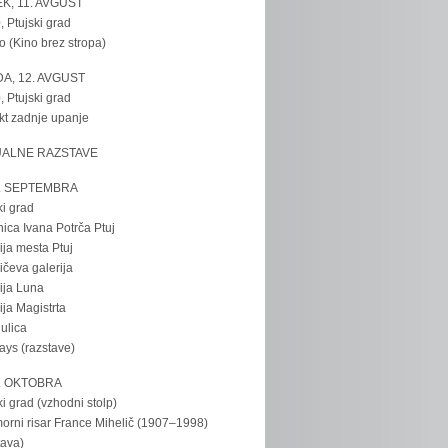
K, 11. AVGUST
, Ptujski grad
o (Kino brez stropa)
A, 12. AVGUST
, Ptujski grad
kt zadnje upanje
UALNE RAZSTAVE
. SEPTEMBRA
ki grad
nica Ivana Potrča Ptuj
ija mesta Ptuj
ičeva galerija
ija Luna
ija Magistrta
ulica
tays (razstave)
. OKTOBRA
ki grad (vzhodni stolp)
rni risar France Mihelič (1907–1998)
tava)