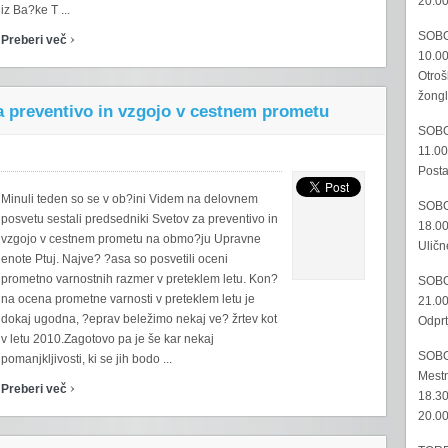
20.00
iz Ba?ke T ...
›
SOBO
Preberi več
10.00
Otroš
žongl
a preventivo in vzgojo v cestnem prometu
SOBO
11.00
Posta
Minuli teden so se v ob?ini Videm na delovnem
SOBO
posvetu sestali predsedniki Svetov za preventivo in
18.00
vzgojo v cestnem prometu na obmo?ju Upravne
Uličn
enote Ptuj. Najve? ?asa so posvetili oceni
prometno varnostnih razmer v preteklem letu. Kon?
SOBO
na ocena prometne varnosti v preteklem letu je
21.00
dokaj ugodna, ?eprav beležimo nekaj ve? žrtev kot
Odprt
v letu 2010.Zagotovo pa je še kar nekaj
SOBO
pomanjkljivosti, ki se jih bodo ...
Mestn
›
Preberi več
18.30
20.00