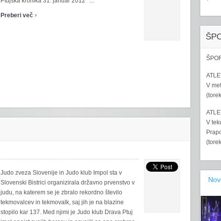
Ptujska kronika 31. januar 2012 ...
›
Preberi več
ŠP
ŠPOR
ATLET
V met
(tore
ATLET
V tek
Prapo
(tore
Judo zveza Slovenije in Judo klub Impol sta v
Nov
Slovenski Bistrici organizirala državno prvenstvo v
judu, na katerem se je zbralo rekordno število
tekmovalcev in tekmovalk, saj jih je na blazine
stopilo kar 137. Med njimi je Judo klub Drava Ptuj