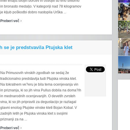
imel enajst svojih borcev in osvojili so eno srebrno
in bronasto medaljo. V kategoriji nad 78 kilogramov
je kljub poškodbi dobro nastopila Urška ...
›
Preberi več
se je predstvavila Ptujska klet
Na Primusovih vinskih zgodbah se sedaj že
tradicionalno predstavlja tudi Ptujska vinska klet.
Na tokratnem ve?eru je bila tema ocenjevanja vin
in priznanja, ki so jih vina Pullus dobila na doma?ih
in mednarodnih ocenjevanjih. O devetih zvrsteh
vina, ki so jih pripravili za degustacijo je razlagal
glavni enolog Ptujske vinske kleti Bojan Kobal. V
zadnjih letih je Ptujska vinska klet s svojimi
priznanji za na ...
›
Preberi več