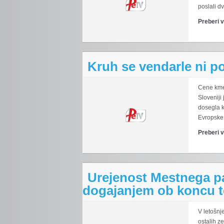
poslali d
Preberi 
Kruh se vendarle ni p
Cene kmet
Sloveniji 
dosegla k
Evropske 
Preberi 
Urejenost Mestnega p
dogajanjem ob koncu 
V letošnj
ostalih ze