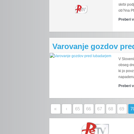
skrbi pod
ob?ina Ptu
Preberi 
Varovanje gozdov pre
V Sloveni
obseg dre
ki jo povz
napadena 
Preberi 
«
‹
65
66
67
68
69
7