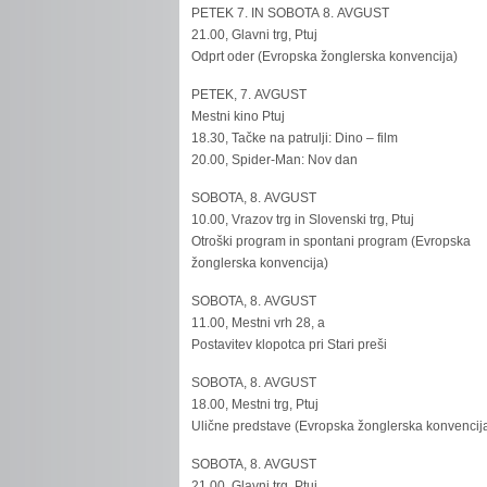
PETEK 7. IN SOBOTA 8. AVGUST
21.00, Glavni trg, Ptuj
Odprt oder (Evropska žonglerska konvencija)
PETEK, 7. AVGUST
Mestni kino Ptuj
18.30, Tačke na patrulji: Dino – film
20.00, Spider-Man: Nov dan
SOBOTA, 8. AVGUST
10.00, Vrazov trg in Slovenski trg, Ptuj
Otroški program in spontani program (Evropska
žonglerska konvencija)
SOBOTA, 8. AVGUST
11.00, Mestni vrh 28, a
Postavitev klopotca pri Stari preši
SOBOTA, 8. AVGUST
18.00, Mestni trg, Ptuj
Ulične predstave (Evropska žonglerska konvencij
SOBOTA, 8. AVGUST
21.00, Glavni trg, Ptuj