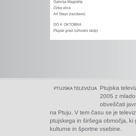
Galerija Magistrta
Ozka ulica
Art Stays (razstave)
DO 4. OKTOBRA
Ptujski grad (vzhodni stolp)
Ptujska televi
PTUJSKA TELEVIZIJA
2005 z mlado
obveščati jav
na Ptuju. V tem času se je televiz
ptujskega in širšega območja, ki
kulturne in športne vsebine.