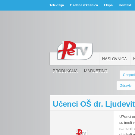
Televizija
Osebna izkaznica
Ekipa
Kontakt
NASLOVNICA
PRODUKCIJA
MARKETING
Gospod
Zdravje
Učenci OŠ dr. Ljudevi
U?enci od
so imeli v
namenili 
obiskali p