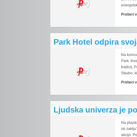
energetske
Preberi 
Park Hotel odpira svoj
Na koncu 
Park. Inv
tradicij,
Stavbo, ki
Preberi 
Ljudska univerza je po
Na ptujsk
ob zaklju
akcijo. P