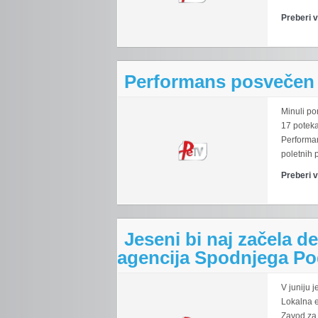
Preberi 
Performans posvečen 
Minuli po
17 poteka
Performan
poletnih 
Preberi 
Jeseni bi naj začela d
agencija Spodnjega Po
V juniju j
Lokalna 
Zavod za