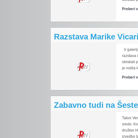
Preberi 
Razstava Marike Vicari 
V galerij
razstava 
obiskali 
je rodila 
Preberi 
Zabavno tudi na Šest
Tabor Ver
sredo. Kot
društvo Ho
izvedbo t