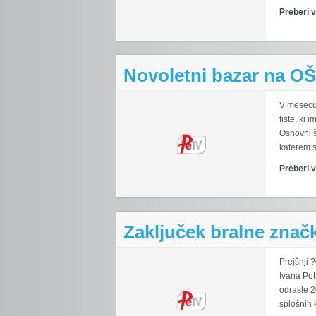
Preberi 
Novoletni bazar na OŠ
V mesecu
tiste, ki
Osnovni š
katerem so
Preberi 
Zaključek bralne znač
Prejšnji 
Ivana Pot
odrasle 2
splošnih k