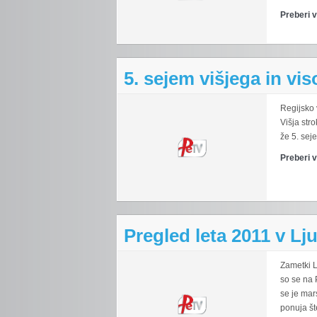
Preberi 
5. sejem višjega in vi
Regijsko 
Višja str
že 5. seje
Preberi 
Pregled leta 2011 v Lju
Zametki L
so se na P
se je mar
ponuja šte