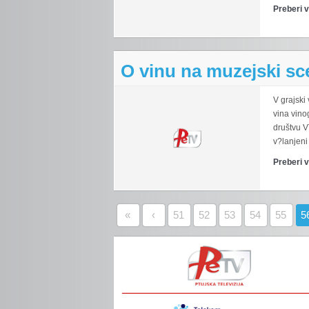
Preberi 
O vinu na muzejski sc
V grajski
vina vinog
društvu V
v?lanjeni 
Preberi 
«
‹
51
52
53
54
55
5