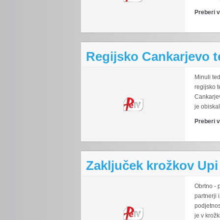
Preberi 
Regijsko Cankarjevo 
Minuli te
regijsko 
Cankarje
je obiskal
Preberi 
Zaključek krožkov Upi
Obrtno - 
partnerji
podjetnos
je v krožk