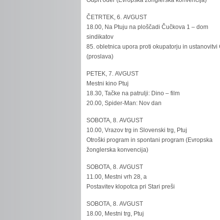
Odprt oder (Evropska žonglerska konvencija)
ČETRTEK, 6. AVGUST
18.00, Na Ptuju na ploščadi Čučkova 1 – dom
sindikatov
85. obletnica upora proti okupatorju in ustanovitvi
(proslava)
PETEK, 7. AVGUST
Mestni kino Ptuj
18.30, Tačke na patrulji: Dino – film
20.00, Spider-Man: Nov dan
SOBOTA, 8. AVGUST
10.00, Vrazov trg in Slovenski trg, Ptuj
Otroški program in spontani program (Evropska
žonglerska konvencija)
SOBOTA, 8. AVGUST
11.00, Mestni vrh 28, a
Postavitev klopotca pri Stari preši
SOBOTA, 8. AVGUST
18.00, Mestni trg, Ptuj