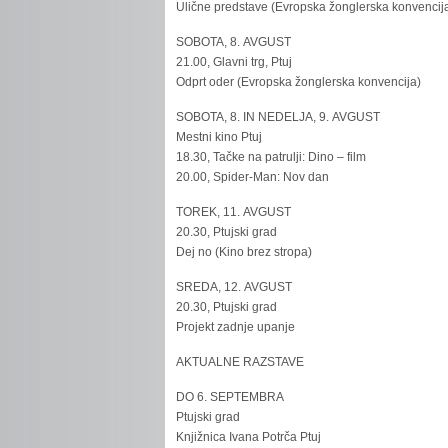
Ulične predstave (Evropska žonglerska konvencij
SOBOTA, 8. AVGUST
21.00, Glavni trg, Ptuj
Odprt oder (Evropska žonglerska konvencija)
SOBOTA, 8. IN NEDELJA, 9. AVGUST
Mestni kino Ptuj
18.30, Tačke na patrulji: Dino – film
20.00, Spider-Man: Nov dan
TOREK, 11. AVGUST
20.30, Ptujski grad
Dej no (Kino brez stropa)
SREDA, 12. AVGUST
20.30, Ptujski grad
Projekt zadnje upanje
AKTUALNE RAZSTAVE
DO 6. SEPTEMBRA
Ptujski grad
Knjižnica Ivana Potrča Ptuj