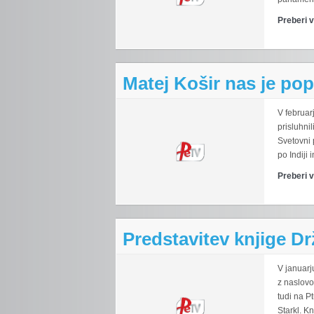
Preberi 
Matej Košir nas je pope
V februar
prisluhni
Svetovni 
po Indiji 
Preberi 
Predstavitev knjige Dr
V januarj
z naslovo
tudi na P
Starkl. Kn