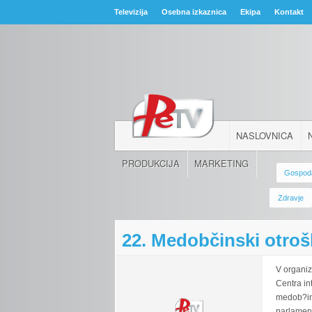
Televizija
Osebna izkaznica
Ekipa
Kontakt
NASLOVNICA
PRODUKCIJA
MARKETING
Gospod
Zdravje
22. Medobčinski otroš
V organiz
Centra in
medob?in
parlament