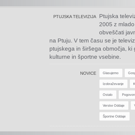
Ptujska televi
PTUJSKA TELEVIZIJA
2005 z mlado
obveščati jav
na Ptuju. V tem času se je televiz
ptujskega in širšega območja, ki
kulturne in športne vsebine.
NOVICE
Glasujemo
Gos
Izobraževanje
K
Ostalo
Pogovor
Verske Oddaje
Športne Oddaje