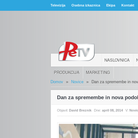
Televizija
Osebna izkaznica
Ekipa
Kontakt
NASLOVNICA
PRODUKCIJA
MARKETING
»
»
Domov
Novice
Dan za spremembe in nov
Dan za spremembe in nova podo
Objavil:
David Breznik
Dne:
april 08, 2014
V:
Novi