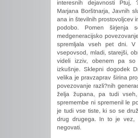
interesnih dejavnosti Ptuj,
Marjana Borštnarja, Javnih sl
ana in številnih prostovoljcev
podobo. Pomen širjenja sol
medgeneracijsko povezovanje s
spremljala vseh pet dni. V a
vsepovsod, mladi, starejši, obr
videli izziv, obenem pa so 
izkušnje. Sklepni dogodek 
velika je pravzaprav širina pr
povezovanje razli?nih generaci
želja župana, pa tudi vseh,
spremembe ni spremenil le p
je tudi vse tiste, ki so se druž
drug drugega. In to je vez, k
negovati.