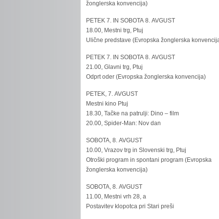
žonglerska konvencija)
PETEK 7. IN SOBOTA 8. AVGUST
18.00, Mestni trg, Ptuj
Ulične predstave (Evropska žonglerska konvencij
PETEK 7. IN SOBOTA 8. AVGUST
21.00, Glavni trg, Ptuj
Odprt oder (Evropska žonglerska konvencija)
PETEK, 7. AVGUST
Mestni kino Ptuj
18.30, Tačke na patrulji: Dino – film
20.00, Spider-Man: Nov dan
SOBOTA, 8. AVGUST
10.00, Vrazov trg in Slovenski trg, Ptuj
Otroški program in spontani program (Evropska
žonglerska konvencija)
SOBOTA, 8. AVGUST
11.00, Mestni vrh 28, a
Postavitev klopotca pri Stari preši