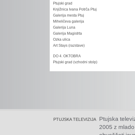
Ptujski grad
Knjižnica Ivana Potrča Ptuj
Galerija mesta Ptuj
Miheličeva galerija
Galerija Luna
Galerija Magistrta
Ozka ulica
Art Stays (razstave)
DO 4. OKTOBRA
Ptujski grad (vzhodni stolp)
Ptujska televi
PTUJSKA TELEVIZIJA
2005 z mlado