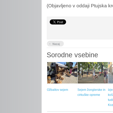
(Objavljeno v oddaji Ptujska kr
‹
Nazaj
Sorodne vsebine
Ožbaltov sejem
Sejem žonglerske in
Izj
cirkuške opreme
koš
tud
Koz