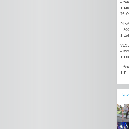
– žen
1. Ma
76. O
PLAV
– 200
1. Za
VESL
– moš
1. Fr
– žen
1. Ri
Nov