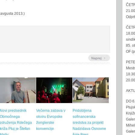
ČETR
21.00
. avgusta 2013.)
Odprt
ČETR
18.00
sindi
85. o
OF (p
›
Naprej
PETE
Mestn
18.30
20.00
AKT
DO 6
Ptujs
Novi predsednik
Večerna zabava v
Pridobljena
Knjiž
Območnega
okviru Evropske
sofinancerska
Galer
združenja Rdečega
žonglerske
sredstva za projekt
Mihel
križa Ptuj je Štefan
konvencije
Nadzidava Osnovne
Galer
Mally
šole Breg