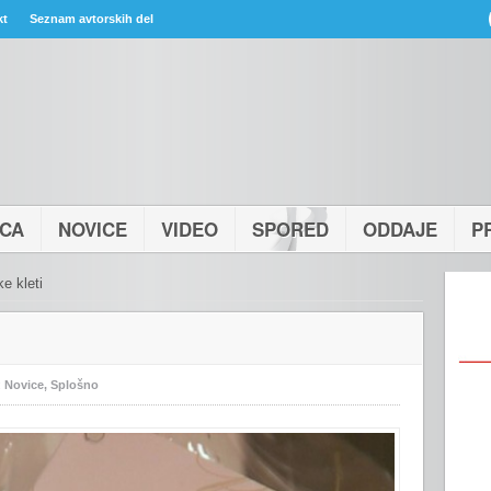
kt
Seznam avtorskih del
ICA
NOVICE
VIDEO
SPORED
ODDAJE
P
ke kleti
:
Novice
,
Splošno