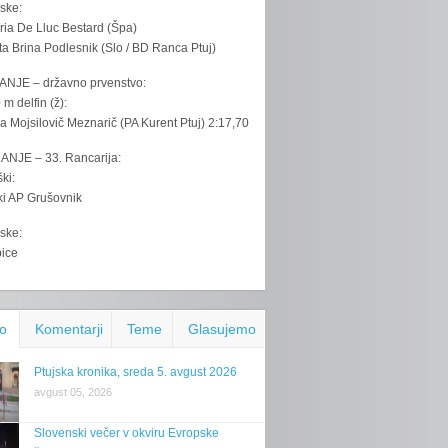
ske:
ria De Lluc Bestard (Špa)
ta Brina Podlesnik (Slo / BD Ranca Ptuj)
ANJE – državno prvenstvo:
 m delfin (ž):
la Mojsilovič Meznarič (PA Kurent Ptuj) 2:17,70
ANJE – 33. Rancarija:
ki:
iki AP Grušovnik
ske:
bice
o
Komentarji
Teme
Glasujemo
Ptujska kronika, sreda 5. avgust 2026
avgust 05, 2026
Slovenski večer v okviru Evropske