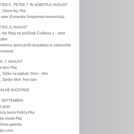
TEK 6., PETEK 7. IN SOBOTA 8. AVGUST
, Glavni trg, Ptuj
 oder (Evropska žonglerska konvencija)
TEK, 6. AVGUST
, Na Ptuju na ploščadi Čučkova 1 – dom
katov
bletnica upora proti okupatorju in ustanovitvi
roslava)
K, 7. AVGUST
i kino Ptuj
, Tačke na patrulji: Dino – film
, Spider-Man: Nov dan
UALNE RAZSTAVE
. SEPTEMBRA
ki grad
nica Ivana Potrča Ptuj
ija mesta Ptuj
ičeva galerija
ija Luna