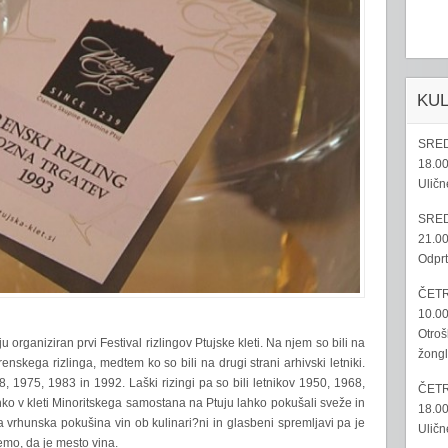
KU
SRED
18.00
Uličn
SRED
21.00
Odprt
ČETR
10.00
Otroš
u organiziran prvi Festival rizlingov Ptujske kleti. Na njem so bili na
žongl
renskega rizlinga, medtem ko so bili na drugi strani arhivski letniki.
68, 1975, 1983 in 1992. Laški rizingi pa so bili letnikov 1950, 1968,
ČETR
ko v kleti Minoritskega samostana na Ptuju lahko pokušali sveže in
18.00
 Ta vrhunska pokušina vin ob kulinari?ni in glasbeni spremljavi pa je
Uličn
emo, da je mesto vina.