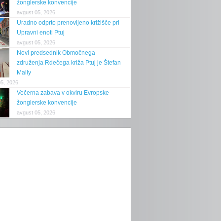
žonglerske konvencije
avgust 05, 2026
Uradno odprto prenovljeno križišče pri
Upravni enoti Ptuj
avgust 05, 2026
Novi predsednik Območnega
združenja Rdečega križa Ptuj je Štefan
Mally
05, 2026
Večerna zabava v okviru Evropske
žonglerske konvencije
avgust 05, 2026