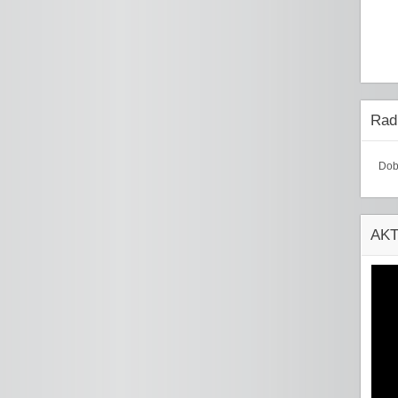
Radi
Dob
AK