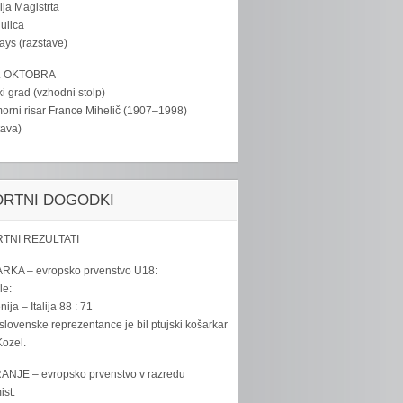
ija Magistrta
ulica
tays (razstave)
. OKTOBRA
ki grad (vzhodni stolp)
rni risar France Mihelič (1907–1998)
tava)
ORTNI DOGODKI
TNI REZULTATI
RKA – evropsko prvenstvo U18:
le:
ija – Italija 88 : 71
slovenske reprezentance je bil ptujski košarkar
ozel.
ANJE – evropsko prvenstvo v razredu
ist: