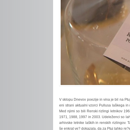
V
sklopu Dnevov poezije in vina je bil na Ptuj
eni strani aktualni vzorci Pullusa laškega in 
Med njimi so bili Renski rizlingi letnikov 19
1971, 1988, 1997 in 2003. Udeleženci so lah
arhivske letnike laških in renskih rizlingov.
še enkrat ve? dokazala, da za Ptuj lahko re?