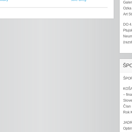
Galer
Ozka 
Art S
DO 4
Ptujs
Neumo
(razs
ŠP
ŠPOR
KOŠA
– fina
Sloven
Član 
Rok K
JADR
Optim