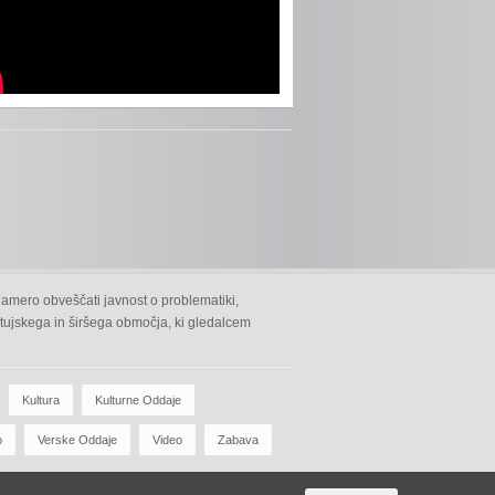
namero obveščati javnost o problematiki,
 ptujskega in širšega območja, ki gledalcem
Kultura
Kulturne Oddaje
o
Verske Oddaje
Video
Zabava