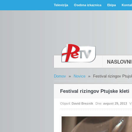
Televizija
Osebna izkaznica
Ekipa
Konta
NASLOVN
»
»
Domov
Novice
Festival rizingov Ptujs
Festival rizingov Ptujske kleti
Objavil:
David Breznik
Dne:
avgust 29, 2013
V