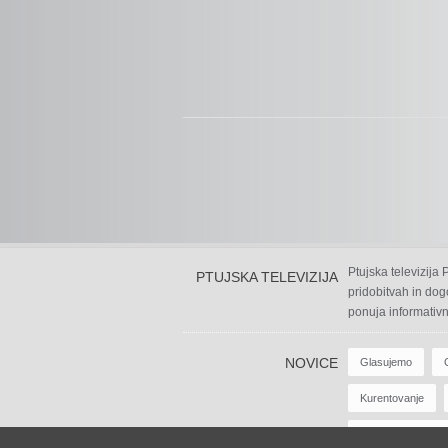
Ptujska televizija
PTUJSKA TELEVIZIJA
pridobitvah in dog
ponuja informativn
NOVICE
Glasujemo
Kurentovanje
Zabavne Oddaje