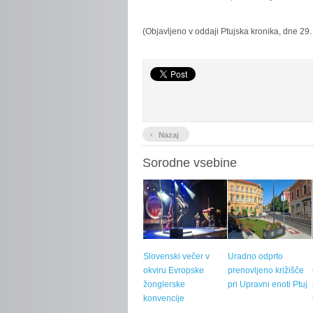
(Objavljeno v oddaji Ptujska kronika, dne 29
‹
Nazaj
Sorodne vsebine
Slovenski večer v
Uradno odprto
okviru Evropske
prenovljeno križišče
žonglerske
pri Upravni enoti Ptuj
konvencije