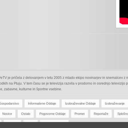
 PeTV je pričela z delovanjem v letu 2005 z mlado ekipo novinarjev in snemalcev z 
odkih na Ptuju. V tem času se je televizija razvila v prodorno in osrednjo televizijo
e, zabavne, kulturne in športne vsebine.
Gospodarstvo
Informativne Oddaje
Izobraževalne Oddaje
Izobraževanje
Novice
Ostalo
Pogovorne Oddaje
Promet
Reportaže
Splošn
Zdravje
Šport
Športne Oddaje