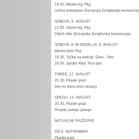
18.00, Mestni trg, Ptuj
Ulične predstave (Evropska žonglerska konvencij
SOBOTA, 8. AVGUST
21.00, Glavni trg, Ptuj
Odprt oder (Evropska žonglerska konvencija)
SOBOTA, 8. IN NEDELJA, 9. AVGUST
Mestni kino Ptuj
18.30, Tačke na patrulji: Dino – film
20.00, Spider-Man: Nov dan
TOREK, 11. AVGUST
20.30, Ptujski grad
Dej no (Kino brez stropa)
SREDA, 12. AVGUST
20.30, Ptujski grad
Projekt zadnje upanje
AKTUALNE RAZSTAVE
DO 6. SEPTEMBRA
Ptujski grad