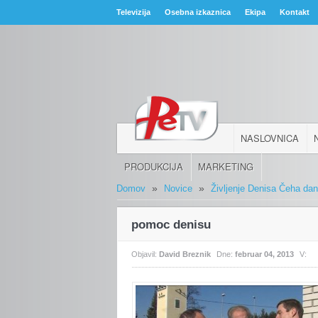
Televizija
Osebna izkaznica
Ekipa
Kontakt
NASLOVNICA
PRODUKCIJA
MARKETING
»
»
Domov
Novice
Življenje Denisa Čeha da
pomoc denisu
Objavil:
David Breznik
Dne:
februar 04, 2013
V: