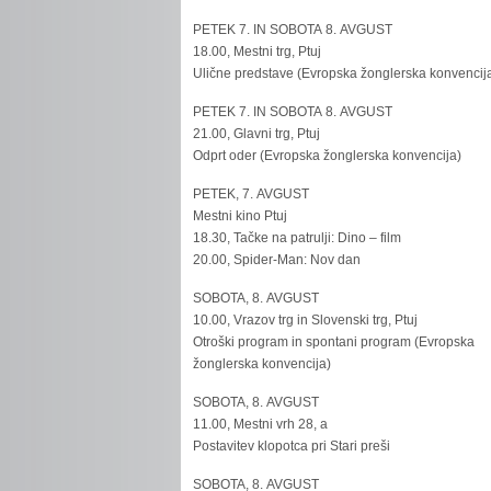
PETEK 7. IN SOBOTA 8. AVGUST
18.00, Mestni trg, Ptuj
Ulične predstave (Evropska žonglerska konvencij
PETEK 7. IN SOBOTA 8. AVGUST
21.00, Glavni trg, Ptuj
Odprt oder (Evropska žonglerska konvencija)
PETEK, 7. AVGUST
Mestni kino Ptuj
18.30, Tačke na patrulji: Dino – film
20.00, Spider-Man: Nov dan
SOBOTA, 8. AVGUST
10.00, Vrazov trg in Slovenski trg, Ptuj
Otroški program in spontani program (Evropska
žonglerska konvencija)
SOBOTA, 8. AVGUST
11.00, Mestni vrh 28, a
Postavitev klopotca pri Stari preši
SOBOTA, 8. AVGUST