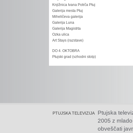
Knjižnica Ivana Potrča Ptuj
Galerija mesta Ptuj
Miheličeva galerija
Galerija Luna
Galerija Magistrta
Ozka ulica
Art Stays (razstave)
DO 4. OKTOBRA
Ptujski grad (vzhodni stolp)
Ptujska televi
PTUJSKA TELEVIZIJA
2005 z mlado
obveščati jav