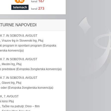
LTURNE NAPOVEDI
K 7. IN SOBOTA 8. AVGUST
, Vrazov trg in Slovenski trg, Ptuj
ki program in spontani program (Evropska
erska konvencija)
K 7. IN SOBOTA 8. AVGUST
, Mestni trg, Ptuj
e predstave (Evropska žonglerska konvencija)
K 7. IN SOBOTA 8. AVGUST
, Glavni trg, Ptuj
 oder (Evropska žonglerska konvencija)
K, 7. AVGUST
i kino Ptuj
, Tačke na patrulji: Dino – film