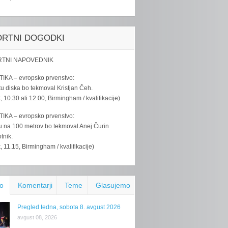
ORTNI DOGODKI
TNI NAPOVEDNIK
IKA – evropsko prvenstvo:
u diska bo tekmoval Kristjan Čeh.
k, 10.30 ali 12.00, Birmingham / kvalifikacije)
IKA – evropsko prvenstvo:
u na 100 metrov bo tekmoval Anej Čurin
tnik.
k, 11.15, Birmingham / kvalifikacije)
o
Komentarji
Teme
Glasujemo
Pregled tedna, sobota 8. avgust 2026
avgust 08, 2026