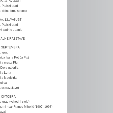
K, 11. AVGUST
, Ptujski grad
o (Kino brez stropa)
A, 12. AVGUST
, Ptujski grad
kt zadnje upanje
UALNE RAZSTAVE
. SEPTEMBRA
ki grad
nica Ivana Potrča Ptuj
ija mesta Ptuj
ičeva galerija
ija Luna
ija Magistrta
ulica
tays (razstave)
. OKTOBRA
ki grad (vzhodni stolp)
rni risar France Mihelič (1907–1998)
tava)