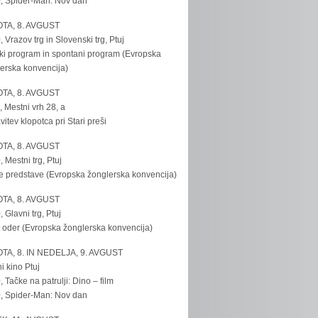
, Spider-Man: Nov dan
TA, 8. AVGUST
, Vrazov trg in Slovenski trg, Ptuj
ki program in spontani program (Evropska
erska konvencija)
TA, 8. AVGUST
, Mestni vrh 28, a
vitev klopotca pri Stari preši
TA, 8. AVGUST
, Mestni trg, Ptuj
e predstave (Evropska žonglerska konvencija)
TA, 8. AVGUST
, Glavni trg, Ptuj
 oder (Evropska žonglerska konvencija)
TA, 8. IN NEDELJA, 9. AVGUST
i kino Ptuj
, Tačke na patrulji: Dino – film
, Spider-Man: Nov dan