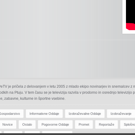
 PeTV je pričela z delovanjem v letu 2005 z mlado ekipo novinarjev in snemalcev z 
odkih na Ptuju. V tem času se je televizija razvila v prodorno in osrednjo televizijo
e, zabavne, kulturne in športne vsebine.
Gospodarstvo
Informativne Oddaje
Izobraževalne Oddaje
Izobraževanje
Novice
Ostalo
Pogovorne Oddaje
Promet
Reportaže
Splošn