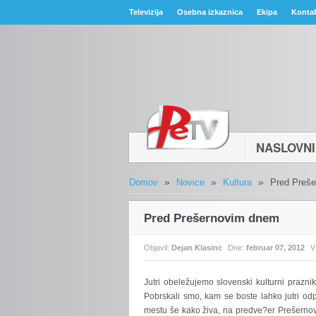
Televizija
Osebna izkaznica
Ekipa
Konta
NASLOVN
»
»
»
Domov
Novice
Kultura
Pred Preš
Pred Prešernovim dnem
Objavil:
Dejan Klasinc
Dne:
februar 07, 2012
V
Jutri
obeležujemo slovenski kulturni prazn
Pobrskali smo, kam se boste lahko jutri odp
mestu še kako živa, na predve?er Prešernov