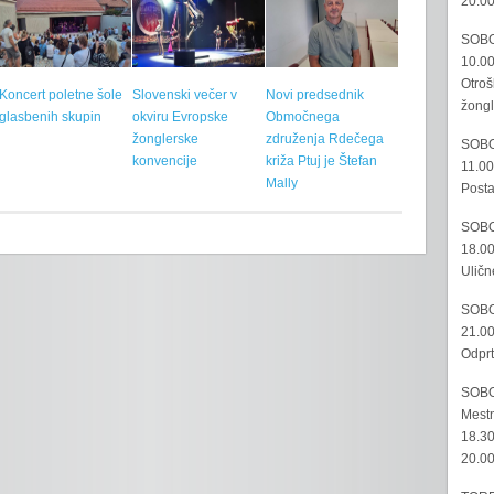
20.00
SOBO
10.00
Otroš
Koncert poletne šole
Slovenski večer v
Novi predsednik
žongl
glasbenih skupin
okviru Evropske
Območnega
žonglerske
združenja Rdečega
SOBO
konvencije
križa Ptuj je Štefan
11.00
Mally
Posta
SOBO
18.00
Uličn
SOBO
21.00
Odprt
SOBO
Mestn
18.30
20.00