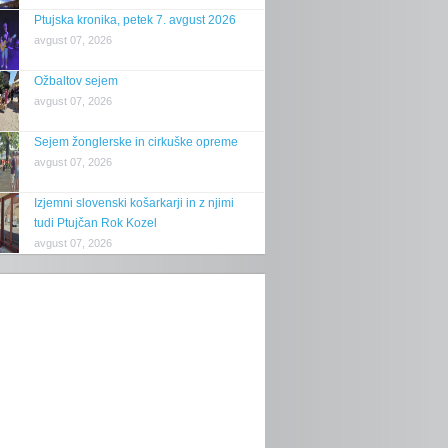
Ptujska kronika, petek 7. avgust 2026
avgust 07, 2026
Ožbaltov sejem
avgust 07, 2026
Sejem žonglerske in cirkuške opreme
avgust 07, 2026
Izjemni slovenski košarkarji in z njimi
tudi Ptujčan Rok Kozel
avgust 07, 2026