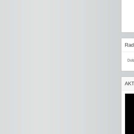
Radi
Dob
AK