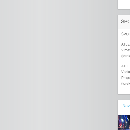
ŠP
ŠPOR
ATLET
V met
(tore
ATLET
V tek
Prapo
(tore
Nov