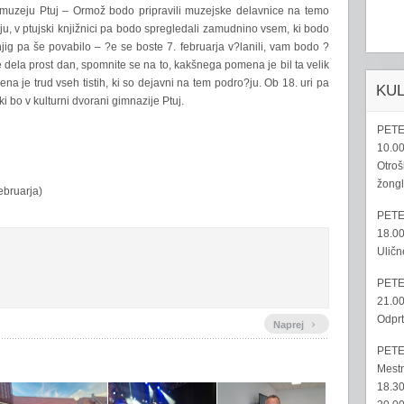
 muzeju Ptuj – Ormož bodo pripravili muzejske delavnice na temo
eju, v ptujski knjižnici pa bodo spregledali zamudnino vsem, ki bodo
knjig pa še povabilo – ?e se boste 7. februarja v?lanili, vam bodo ?
e dela prost dan, spomnite se na to, kakšnega pomena je bil ta velik
a je trud vseh tistih, ki so dejavni na tem podro?ju. Ob 18. uri pa
KU
ki bo v kulturni dvorani gimnazije Ptuj.
PETE
10.00
Otroš
žongl
ebruarja)
PETE
18.00
Uličn
PETE
21.00
Odprt
›
Naprej
PETE
Mestn
18.30