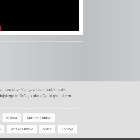
namero obveščati javnost o problematiki,
 ptujskega in širšega območja, ki gledalcem
Kultura
Kulturne Oddaje
o
Verske Oddaje
Video
Zabava