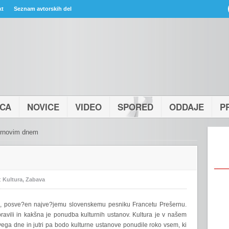
kt
Seznam avtorskih del
ICA
NOVICE
VIDEO
SPORED
ODDAJE
P
ernovim dnem
:
Kultura
,
Zabava
ik, posve?en najve?jemu slovenskemu pesniku Francetu Prešernu.
ravili in kakšna je ponudba kulturnih ustanov. Kultura je v našem
ega dne in jutri pa bodo kulturne ustanove ponudile roko vsem, ki