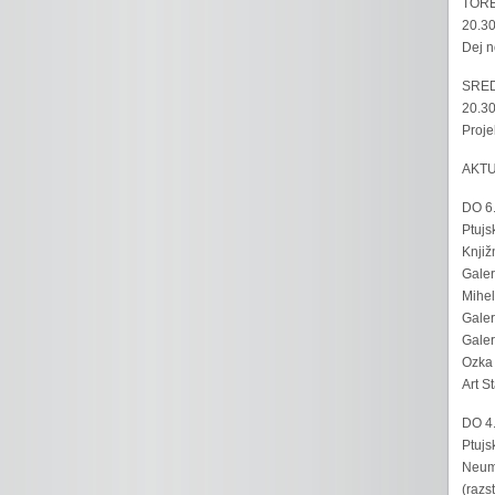
TORE
20.30
Dej n
SRED
20.30
Proje
AKT
DO 6
Ptujs
Knjiž
Galer
Mihel
Galer
Galer
Ozka 
Art S
DO 4
Ptujs
Neumo
(razs