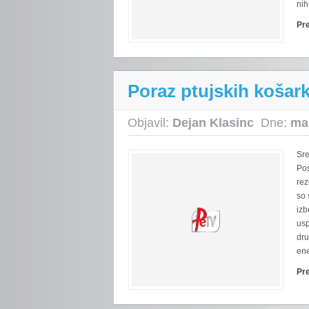
nih
Pr
Poraz ptujskih košar
Objavil:
Dejan Klasinc
Dne:
ma
Sr
Pos
rez
so 
izb
usp
dru
ene
Pr