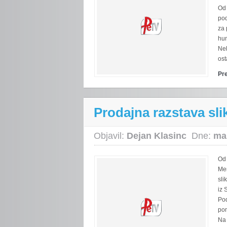
Od 
po
za 
hum
Ne
ost
Pr
Prodajna razstava sli
Objavil:
Dejan Klasinc
Dne:
ma
Od 
Me
sli
iz 
Pod
pom
Na 