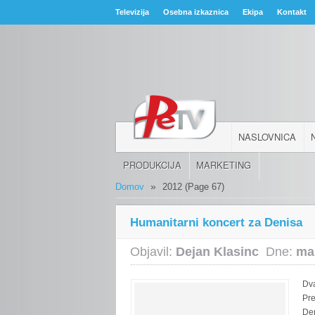
Televizija
Osebna izkaznica
Ekipa
Kontakt
NASLOVNICA
PRODUKCIJA
MARKETING
»
Domov
2012
(Page 67)
Humanitarni koncert za Denisa
Objavil:
Dejan Klasinc
Dne:
ma
Dva
Pre
De