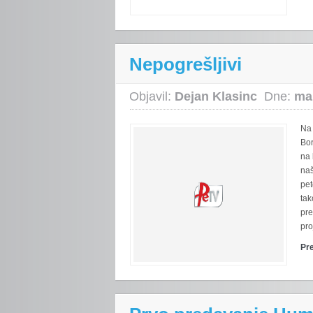
Nepogrešljivi
Objavil:
Dejan Klasinc
Dne:
ma
Na 
Bor
na 
naš
pet
tak
pre
pro
Pr