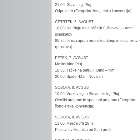
21.00, Glavni trg, Ptuj
Odprt oder (Evropska žonglerska konvencija)
ČETRTEK, 6. AVGUST
18.00, Na Ptuju na ploščadi Čučkova 1 – dom
sindikatov
85. obletnica upora proti okupatorju in ustanovitvi
(proslava)
PETEK, 7. AVGUST
Mestni kino Ptuj
18.30, Tačke na patrulji: Dino – film
20.00, Spider-Man: Nov dan
SOBOTA, 8. AVGUST
10.00, Vrazov trg in Slovenski trg, Ptuj
Otroški program in spontani program (Evropska
žonglerska konvencija)
SOBOTA, 8. AVGUST
11.00, Mestni vrh 28, a
Postavitev klopotca pri Stari preši