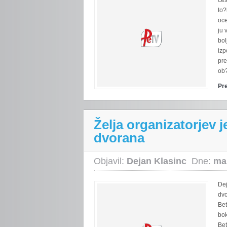
to?
oc
ju 
bol
izp
pre
ob?
Pr
Želja organizatorjev 
dvorana
Objavil:
Dejan Klasinc
Dne:
ma
Dej
dvo
Be
bo
Be