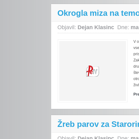
Okrogla miza na tem
Objavil:
Dejan Klasinc
Dne:
ma
V o
vse
pri
Zak
dru
šte
otr
živ
Pr
Žreb parov za Staror
Objavil:
Dejan Klasinc
Dne:
ma