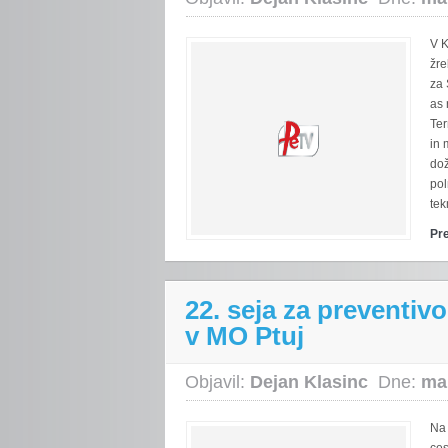
V K
žre
za 
as 
Ter
in
dož
pol
tek
Pr
22. seja za preventiv
v MO Ptuj
Objavil:
Dejan Klasinc
Dne:
ma
Na 
ces