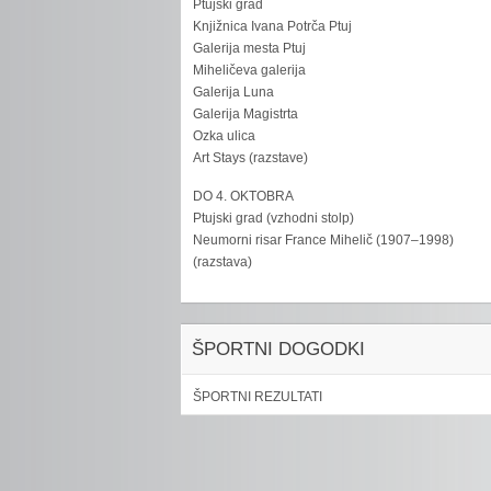
Ptujski grad
Knjižnica Ivana Potrča Ptuj
Galerija mesta Ptuj
Miheličeva galerija
Galerija Luna
Galerija Magistrta
Ozka ulica
Art Stays (razstave)
DO 4. OKTOBRA
Ptujski grad (vzhodni stolp)
Neumorni risar France Mihelič (1907–1998)
(razstava)
ŠPORTNI DOGODKI
ŠPORTNI REZULTATI