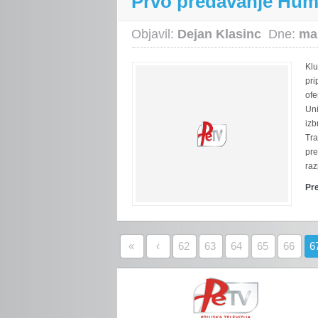
Prvo predavanje Huma
Objavil:
Dejan Klasinc
Dne:
ma
Klu
pri
ofe
Uni
izb
Tra
pre
raz
Pr
«
‹
62
63
64
65
66
6