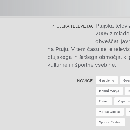
Ptujska televi
PTUJSKA TELEVIZIJA
2005 z mlado
obveščati jav
na Ptuju. V tem času se je televiz
ptujskega in širšega območja, ki
kulturne in športne vsebine.
NOVICE
Glasujemo
Gos
Izobraževanje
K
Ostalo
Pogovor
Verske Oddaje
Športne Oddaje