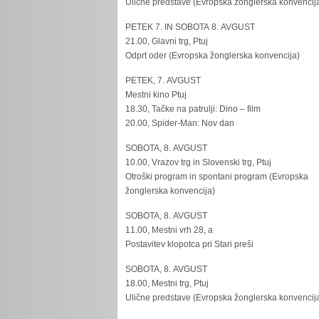
Ulične predstave (Evropska žonglerska konvencij
PETEK 7. IN SOBOTA 8. AVGUST
21.00, Glavni trg, Ptuj
Odprt oder (Evropska žonglerska konvencija)
PETEK, 7. AVGUST
Mestni kino Ptuj
18.30, Tačke na patrulji: Dino – film
20.00, Spider-Man: Nov dan
SOBOTA, 8. AVGUST
10.00, Vrazov trg in Slovenski trg, Ptuj
Otroški program in spontani program (Evropska
žonglerska konvencija)
SOBOTA, 8. AVGUST
11.00, Mestni vrh 28, a
Postavitev klopotca pri Stari preši
SOBOTA, 8. AVGUST
18.00, Mestni trg, Ptuj
Ulične predstave (Evropska žonglerska konvencij