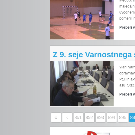
Medob?in
malega no
uvodnem k
pomerili n
Preberi 
Z 9. seje Varnostnega
?lani var
obravnava
Ptuj in a
asu. Stati
Preberi 
«
‹
891
892
893
894
895
8