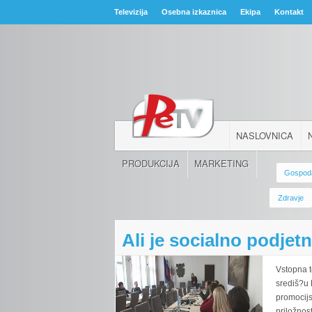
Televizija
Osebna izkaznica
Ekipa
Kontakt
NASLOVNICA
PRODUKCIJA
MARKETING
Gospod
Zdravje
Ali je socialno podjet
Vstopna 
središ?u 
promocijs
priložnost