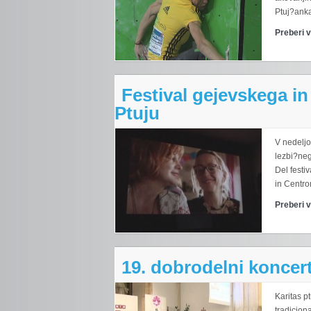
Ptuj?anka 
Preberi 
Festival gejevskega in
Ptuju
V nedeljo
lezbi?neg
Del festi
in Centrom
Preberi 
19. dobrodelni koncert
Karitas p
tradicion