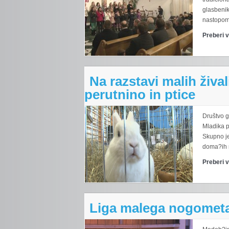
glasbenik
nastopom 
Preberi 
Na razstavi malih živa
perutnino in ptice
Društvo go
Mladika p
Skupno je 
doma?ih r
Preberi 
Liga malega nogomet