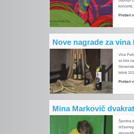
odprejo s
koncerte,
Preberi 
Nove nagrade za vina P
Vina Pull
so bila n
Slovenske
letnik 20
Preberi 
Mina Markovič dvakrat
Športna d
državnega
akovanjih