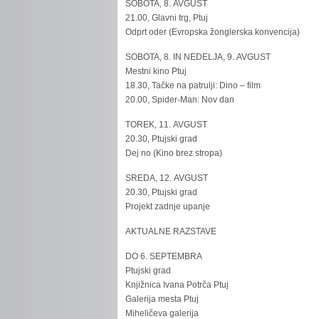
SOBOTA, 8. AVGUST
21.00, Glavni trg, Ptuj
Odprt oder (Evropska žonglerska konvencija)
SOBOTA, 8. IN NEDELJA, 9. AVGUST
Mestni kino Ptuj
18.30, Tačke na patrulji: Dino – film
20.00, Spider-Man: Nov dan
TOREK, 11. AVGUST
20.30, Ptujski grad
Dej no (Kino brez stropa)
SREDA, 12. AVGUST
20.30, Ptujski grad
Projekt zadnje upanje
AKTUALNE RAZSTAVE
DO 6. SEPTEMBRA
Ptujski grad
Knjižnica Ivana Potrča Ptuj
Galerija mesta Ptuj
Miheličeva galerija