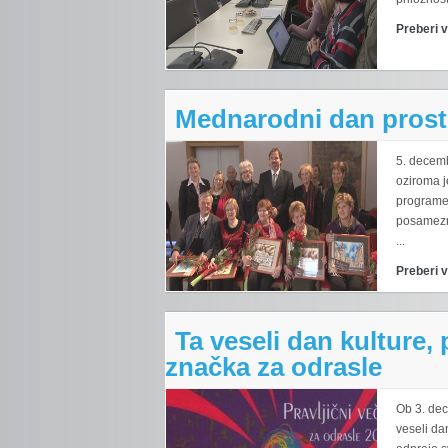
Preberi 
Mednarodni dan prost
5. decem
oziroma j
programe 
posamezn
...
Preberi 
Ta veseli dan kulture, 
značka za odrasle
Ob 3. dec
veseli da