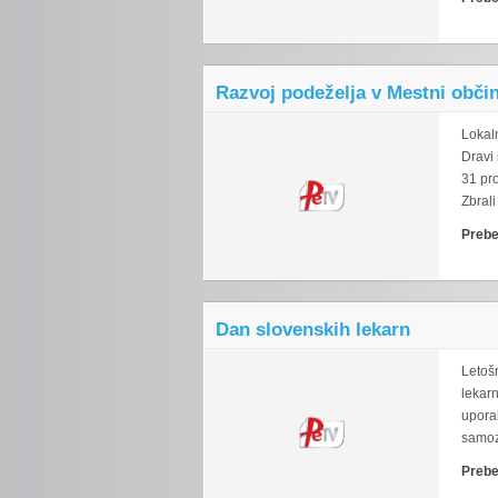
Razvoj podeželja v Mestni občin
Lokal
Dravi 
31 pro
Zbrali
Prebe
Dan slovenskih lekarn
Letošn
lekarn
upora
samozd
Prebe