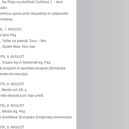
, Na Ptuju na ploščadi Čučkova 1 – dom
katov
bletnica upora proti okupatorju in ustanovitvi
roslava)
K, 7. AVGUST
i kino Ptuj
, Tačke na patrulji: Dino – film
, Spider-Man: Nov dan
TA, 8. AVGUST
, Vrazov trg in Slovenski trg, Ptuj
ki program in spontani program (Evropska
erska konvencija)
TA, 8. AVGUST
, Mestni vrh 28, a
vitev klopotca pri Stari preši
TA, 8. AVGUST
, Mestni trg, Ptuj
e predstave (Evropska žonglerska konvencija)
TA, 8. AVGUST