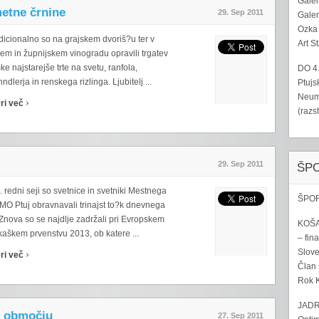
Galer
metne črnine
29. Sep 2011
Galer
Ozka 
dicionalno so na grajskem dvoriš?u ter v
Art S
em in župnijskem vinogradu opravili trgatev
e najstarejše trte na svetu, ranfola,
DO 4
hndlerja in renskega rizlinga. Ljubitelj ...
Ptujs
Neumo
›
ri več
(razs
29. Sep 2011
ŠP
 redni seji so svetnice in svetniki Mestnega
ŠPOR
 MO Ptuj obravnavali trinajst to?k dnevnega
Znova so se najdlje zadržali pri Evropskem
KOŠA
kaškem prvenstvu 2013, ob katere ...
– fina
›
Sloven
ri več
Član 
Rok K
JADR
m območju
27. Sep 2011