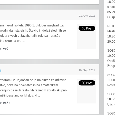
18.00
sindi
85. o
01. Okt 2011
OF (p
ni narodi so leta 1990 1. oktober razglasili za
PETE
odni dan starejših. Število in delež slednjih se
Mestn
ujeta v vseh državah, najhitreje pa naraš?a
18.30
tna skupina pre ...
20.00
›
ri več
SOBO
10.00
Otroš
žongl
h
29. Sep 2011
SOBO
11.00
rtodromu v Hajdošah se je na dirkah za državno
Posta
stvo, pokalno prvenstvo in na amaterskem
vanju v desetih razli?nih razredih zbralo skupno
SOBO
nštirideset motociklistov. N ...
18.00
›
ri več
Uličn
SOBO