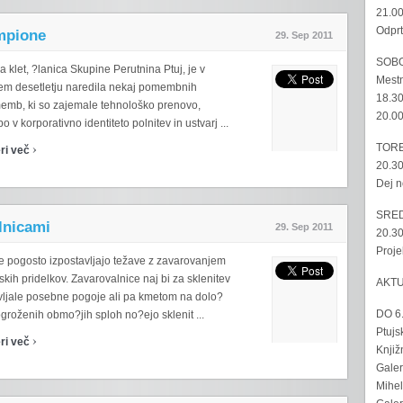
21.00
Odprt
ampione
29. Sep 2011
SOBO
a klet, ?lanica Skupine Perutnina Ptuj, je v
Mestn
em desetletju naredila nekaj pomembnih
18.30
emb, ki so zajemale tehnološko prenovo,
20.00
o v korporativno identiteto polnitev in ustvarj ...
›
TORE
ri več
20.30
Dej n
SRED
lnicami
29. Sep 2011
20.30
Proje
e pogosto izpostavljajo težave z zavarovanjem
skih pridelkov. Zavarovalnice naj bi za sklenitev
AKT
vljale posebne pogoje ali pa kmetom na dolo?
DO 6
groženih obmo?jih sploh no?ejo sklenit ...
Ptujs
›
ri več
Knjiž
Galer
Mihel