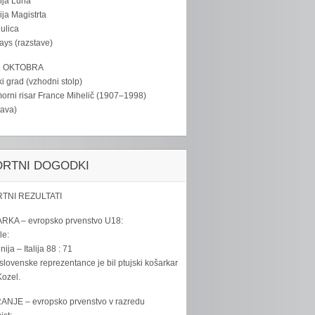
ija Luna
ija Magistrta
ulica
tays (razstave)
. OKTOBRA
ki grad (vzhodni stolp)
rni risar France Mihelič (1907–1998)
tava)
ORTNI DOGODKI
TNI REZULTATI
RKA – evropsko prvenstvo U18:
le:
ija – Italija 88 : 71
slovenske reprezentance je bil ptujski košarkar
ozel.
ANJE – evropsko prvenstvo v razredu