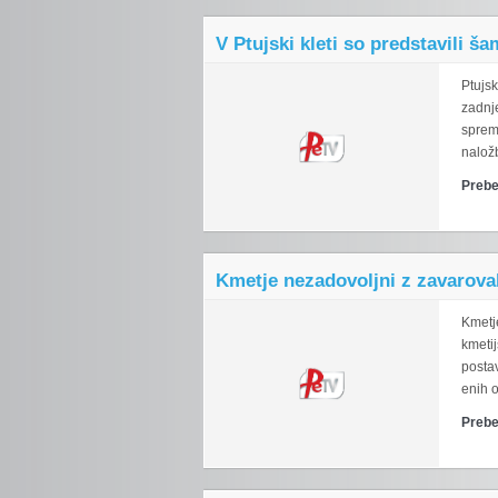
V Ptujski kleti so predstavili š
Ptujsk
zadnj
sprem
naložb
Prebe
Kmetje nezadovoljni z zavarova
Kmetj
kmetij
posta
enih o
Prebe