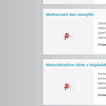
Mednarodni dan starejših
Združe
Mednar
pove?
staros
Prebe
Motociklistične dirke v Hajdoša
Na ka
prven
tekmo
deveti
Prebe