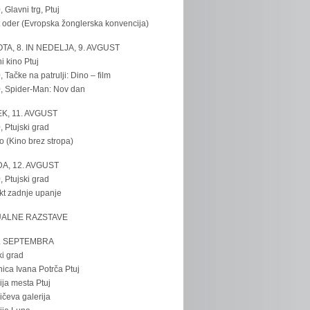
, Glavni trg, Ptuj
 oder (Evropska žonglerska konvencija)
TA, 8. IN NEDELJA, 9. AVGUST
i kino Ptuj
, Tačke na patrulji: Dino – film
, Spider-Man: Nov dan
K, 11. AVGUST
, Ptujski grad
o (Kino brez stropa)
A, 12. AVGUST
, Ptujski grad
kt zadnje upanje
UALNE RAZSTAVE
. SEPTEMBRA
ki grad
nica Ivana Potrča Ptuj
ija mesta Ptuj
ičeva galerija