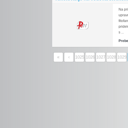
Na pr
uprav
fitofa
pridel
s ...
Prebe
«
‹
1025
1026
1027
1028
1029