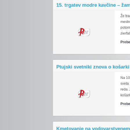
15. trgatev modre kavčine – ža
Že tra
mestn
potomk
zierfa
Prebe
Ptujski svetniki znova o košarki
Na 10.
sveta
reda. 
košar
Prebe
Kmetovanje na vodovarstvene