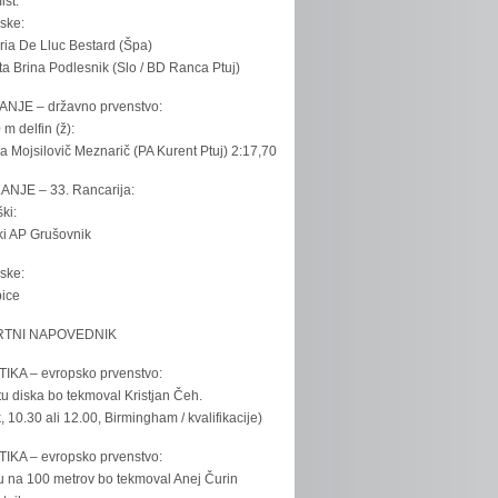
ist:
ske:
ria De Lluc Bestard (Špa)
ta Brina Podlesnik (Slo / BD Ranca Ptuj)
ANJE – državno prvenstvo:
 m delfin (ž):
la Mojsilovič Meznarič (PA Kurent Ptuj) 2:17,70
ANJE – 33. Rancarija:
ki:
iki AP Grušovnik
ske:
bice
TNI NAPOVEDNIK
IKA – evropsko prvenstvo:
u diska bo tekmoval Kristjan Čeh.
k, 10.30 ali 12.00, Birmingham / kvalifikacije)
IKA – evropsko prvenstvo:
u na 100 metrov bo tekmoval Anej Čurin