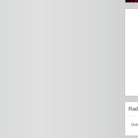
Radi
Dob