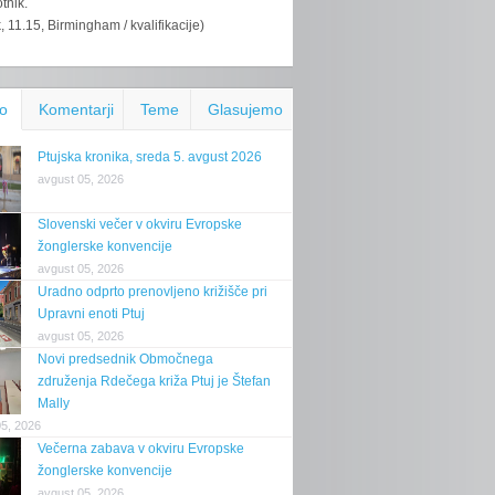
tnik.
k, 11.15, Birmingham / kvalifikacije)
o
Komentarji
Teme
Glasujemo
Ptujska kronika, sreda 5. avgust 2026
avgust 05, 2026
Slovenski večer v okviru Evropske
žonglerske konvencije
avgust 05, 2026
Uradno odprto prenovljeno križišče pri
Upravni enoti Ptuj
avgust 05, 2026
Novi predsednik Območnega
združenja Rdečega križa Ptuj je Štefan
Mally
05, 2026
Večerna zabava v okviru Evropske
žonglerske konvencije
avgust 05, 2026