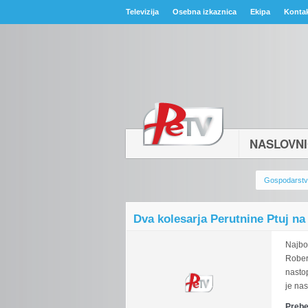
Televizija
Osebna izkaznica
Ekipa
Konta
NASLOVN
Gospodarst
Dva kolesarja Perutnine Ptuj n
Najbo
Rober
nastop
je nas
Prebe