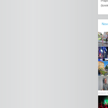
Prapo
(tore
Nov
avgust 