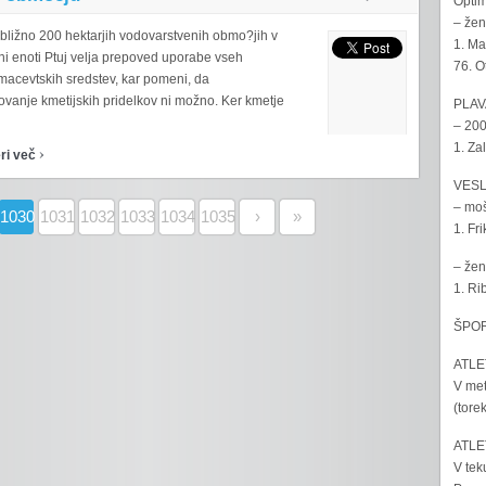
Optim
– žen
ibližno 200 hektarjih vodovarstvenih obmo?jih v
1. Ma
ni enoti Ptuj velja prepoved uporabe vseh
76. O
rmacevtskih sredstev, kar pomeni, da
ovanje kmetijskih pridelkov ni možno. Ker kmetje
PLAV
– 200
1. Za
›
ri več
VESL
– moš
1030
1031
1032
1033
1034
1035
›
»
1. Fr
– žen
1. Ri
ŠPOR
ATLET
V met
(tore
ATLET
V tek