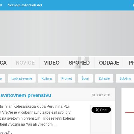
kt
Seznam avtorskih del
ICA
NOVICE
VIDEO
SPORED
ODDAJE
P
vo
Izobraževanje
Kultura
Promet
Šport
Zdravje
Splošno
a svetovnem prvenstvu
01. Okt 2011
ljši ?lan Kolesarskega kluba Perutnina Ptuj
t Vre?er je v Kobenhavnu zabeležil svoj prvi
 na svetovnih prvenstvih. Tridesetletni kolesar
topil v vožnji na ?as ali v kronom ...
›
ri več