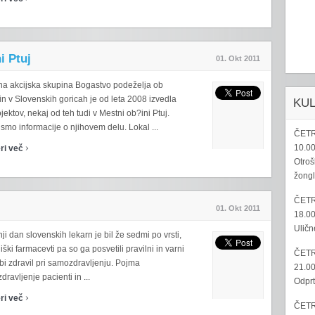
i Ptuj
01. Okt 2011
na akcijska skupina Bogastvo podeželja ob
in v Slovenskih goricah je od leta 2008 izvedla
KU
jektov, nekaj od teh tudi v Mestni ob?ini Ptuj.
 smo informacije o njihovem delu. Lokal ...
ČETR
›
10.00
ri več
Otroš
žongl
ČETR
01. Okt 2011
18.00
Uličn
ji dan slovenskih lekarn je bil že sedmi po vrsti,
iški farmacevti pa so ga posvetili pravilni in varni
ČETR
bi zdravil pri samozdravljenju. Pojma
21.00
ravljenje pacienti in ...
Odprt
›
ri več
ČETR